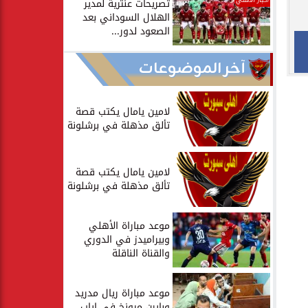
أخبار الأهلي
تصريحات عنترية لمدير
الهلال السوداني بعد
الصعود لدور...
آخر الموضوعات
لامين يامال يكتب قصة
تألق مذهلة في برشلونة
لامين يامال يكتب قصة
تألق مذهلة في برشلونة
موعد مباراة الأهلي
وبيراميدز في الدوري
والقناة الناقلة
موعد مباراة ريال مدريد
وبايرن ميونخ في إياب...