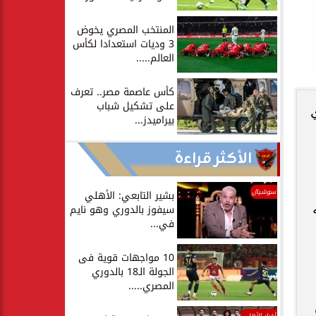
المنتخب المصري يخوض
3 وديات استعدادا لكأس
العالم.....
كأس عاصمة مصر.. تعرف
على تشكيل شباب
بيراميدز...
الأكثر قراءة
سوشيال
بشير التابعي: الأهلي
سيفوز بالدوري وهو نايم
في...
10 مواجهات قوية فى
الجولة الـ18 بالدوري
المصري.....