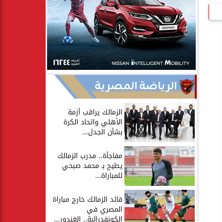
الرياضة المصرية
الزمالك يراقب أزمة
الأهلي واتحاد الكرة
بشأن الجدل...
مفاجأة.. مدرب الزمالك
يطيح بـ محمد صبحي
للمباراة...
قائد الزمالك خارج مباراة
المصري في
الكونفدرالية.. الغندور...