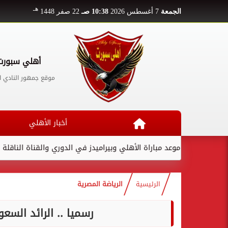
هـ
الجمعة
7 أغسطس 2026
10:38 صـ
22 صفر 1448
أهلي سبورت
موقع جمهور النادي ا
أخبار الأهلي
موعد مباراة الأهلي وبيراميدز في الدوري والقناة الناقلة
لام
الرئيسية
الرياضة المصرية
رسميا .. الرائد الس