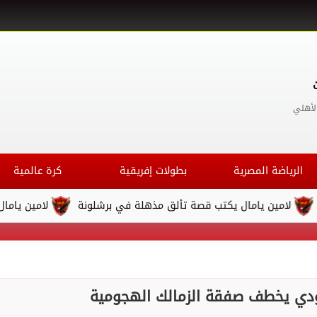
لأهلي
الرياضة المصرية
بطولات إفريقية
كرة عالمية
ين يامال يكتب قصة تألق مذهلة في برشلونة
لامين يامال يكتب ق
عودي يخطف صفقة الزمالك الهجومية