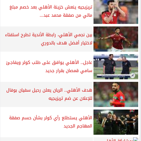
تريزيجيه ينعش خزينة الأهلي بعد خصم مبلغ
مالي من صفقة محمد عبد...
بين نجمي الأهلي، رابطة الأندية تطرح استفتاء
لاختيار أفضل هدف بالدوري
عاجل.. الأهلي يوافق على طلب كولر ويفاجئ
سامي قمصان بقرار جديد
هدف الأهلي.. الريان يعلن رحيل سفيان بوفال
للإعلان عن ضم تريزيجيه
الأهلي يستطلع رأي كولر بشأن حسم صفقة
المهاجم الجديد