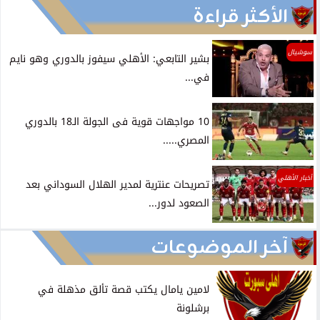
الأكثر قراءة
سوشيال
بشير التابعي: الأهلي سيفوز بالدوري وهو نايم
في...
10 مواجهات قوية فى الجولة الـ18 بالدوري
المصري.....
أخبار الأهلي
تصريحات عنترية لمدير الهلال السوداني بعد
الصعود لدور...
آخر الموضوعات
لامين يامال يكتب قصة تألق مذهلة في
برشلونة