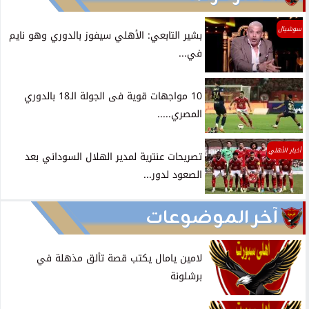
سوشيال
بشير التابعي: الأهلي سيفوز بالدوري وهو نايم
في...
10 مواجهات قوية فى الجولة الـ18 بالدوري
المصري.....
أخبار الأهلي
تصريحات عنترية لمدير الهلال السوداني بعد
الصعود لدور...
آخر الموضوعات
لامين يامال يكتب قصة تألق مذهلة في
برشلونة