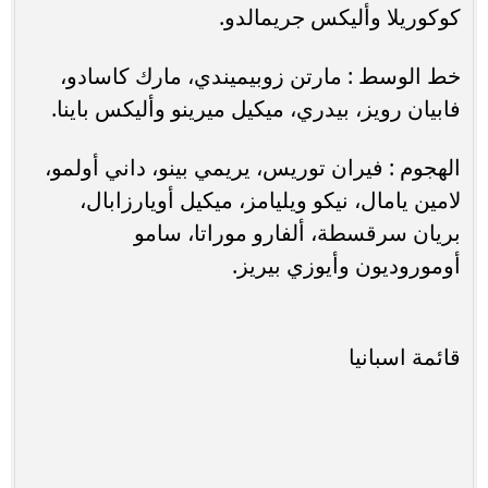
كوكوريلا وأليكس جريمالدو.
خط الوسط : مارتن زوبيميندي، مارك كاسادو،
فابيان رويز، بيدري، ميكيل ميرينو وأليكس باينا.
الهجوم : فيران توريس، يريمي بينو، داني أولمو،
لامين يامال، نيكو ويليامز، ميكيل أويارزابال،
بريان سرقسطة، ألفارو موراتا، سامو
أوموروديون وأيوزي بيريز.
قائمة اسبانيا