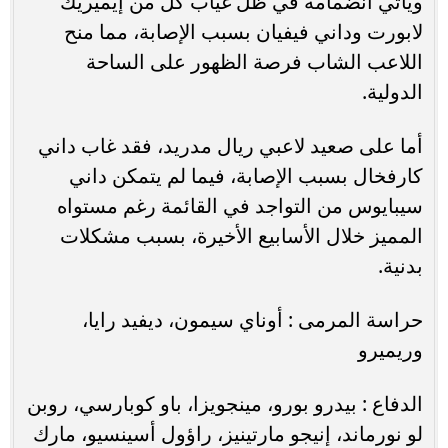
ويأتي انضمامه في ظل غياب كل من إيميريك
لابورت وداني فيفيان بسبب الإصابة، مما منح
اللاعب الشاب فرصة الظهور على الساحة
الدولية.
أما على صعيد لاعبي ريال مدريد، فقد غاب داني
كارفخال بسبب الإصابة، فيما لم يتمكن داني
سيبايوس من التواجد في القائمة رغم مستواه
المميز خلال الأسابيع الأخيرة، بسبب مشكلات
بدنية.
حراسة المرمى : أوناي سيمون، ديفيد رايا،
وريميرو
الدفاع : بيدرو بورو، مينجويزا، باو كوبارسي، روبن
لو نورماند، إنيجو مارتينيز، راؤول أسينسيو، مارك