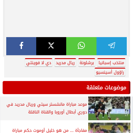
منتخب إسبانيا
برشلونة
ريال مدريد
دي لا فوينتي
راؤول أسينسيو
موضوعات متعلقة
موعد مباراة مانشستر سيتي وريال مدريد في
دوري أبطال أوروبا والقناة الناقلة
مفاجأة ... من هو خليل أوموت حكم مباراة