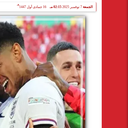
هـ
الجمعة
7 نوفمبر 2025
02:15 مـ
16 جمادى أول 1447