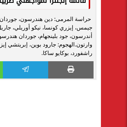
قائمة إنجلترا لمواجهتي صربيا و
حراسة المرمى: دين هندرسون، جوردان بي
جيمس، إيزري كونسا، نيكو أوريلي، جاري
أندرسون، جود بلينجهام، جوردان هندرس
وارتون.الهجوم: جارود بوين، إبريتشي إي
راشفورد، بوكايو ساكا.