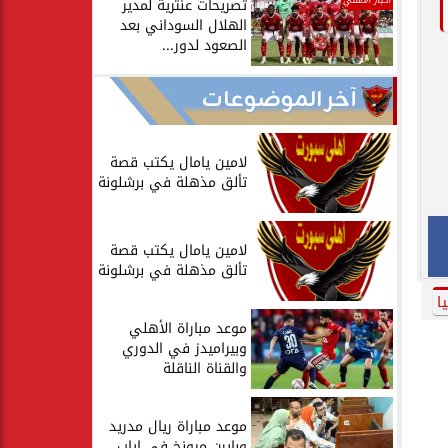
أخبار الأهلي
تصريحات عنترية لمدير
الهلال السوداني بعد
الصعود لدور...
آخر الموضوعات
لامين يامال يكتب قصة
تألق مذهلة في برشلونة
لامين يامال يكتب قصة
تألق مذهلة في برشلونة
ا
موعد مباراة الأهلي
وبيراميدز في الدوري
والقناة الناقلة
موعد مباراة ريال مدريد
وبايرن ميونخ في إياب...