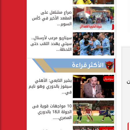
صراع مشتعل على
المقعد الأخير في كأس
السوبر...
سيناريو مرعب لأرسنال..
سيتي يهدد اللقب حتى
اللحظة...
الأكثر قراءة
سوشيال
وفمبر الجاري، ثم يلتقي مع ألبانيا يوم 16من
بشير التابعي: الأهلي
سيفوز بالدوري وهو نايم
في...
10 مواجهات قوية فى
الجولة الـ18 بالدوري
المصري.....