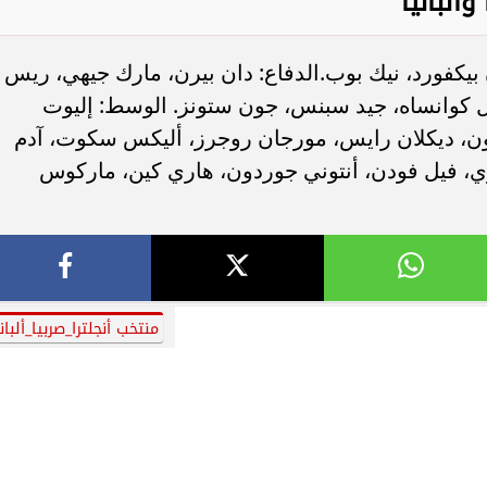
ألبانيا
كفورد، نيك بوب.الدفاع: دان بيرن، مارك جيهي، ريس
ل كوانساه، جيد سبنس، جون ستونز. الوسط: إليوت
ون، ديكلان رايس، مورجان روجرز، أليكس سكوت، آدم
زي، فيل فودن، أنتوني جوردون، هاري كين، ماركوس
منتخب أنجلترا_صربيا_ألباني