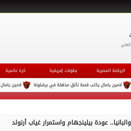
لأهلي
الرياضة المصرية
بطولات إفريقية
كرة عالمية
 يامال يكتب قصة تألق مذهلة في برشلونة
لامين يامال يكتب قص
البانيا.. عودة بيلينجهام واستمرار غياب أرنولد