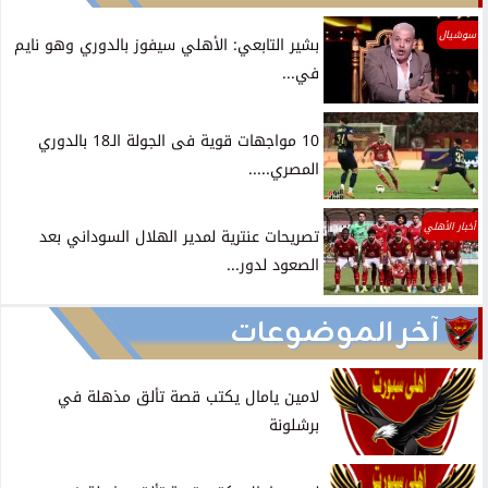
سوشيال
بشير التابعي: الأهلي سيفوز بالدوري وهو نايم
في...
10 مواجهات قوية فى الجولة الـ18 بالدوري
المصري.....
أخبار الأهلي
تصريحات عنترية لمدير الهلال السوداني بعد
الصعود لدور...
آخر الموضوعات
لامين يامال يكتب قصة تألق مذهلة في
برشلونة