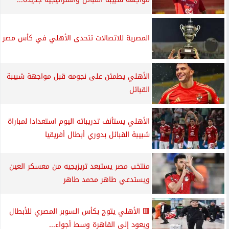
المصرية للاتصالات تتحدى الأهلي في كأس مصر
الأهلي يطمئن على نجومه قبل مواجهة شبيبة
القبائل
الأهلي يستأنف تدريباته اليوم استعدادا لمباراة
شبيبة القبائل بدوري أبطال أفريقيا
منتخب مصر يستبعد تريزيجيه من معسكر العين
ويستدعي طاهر محمد طاهر
🟥 الأهلي يتوج بكأس السوبر المصري للأبطال
ويعود إلى القاهرة وسط أجواء...