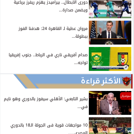
دورى الأبطال.. بيراميدز يهزم ريفرز برباعية
ويضمن صدارة...
مروان عطية لـ القاهرة 24: هدفنا الفوز
ببطولة...
صدام أفريقي ناري في الرباط.. جنوب إفريقيا
تواجه...
الأكثر قراءة
سوشيال
بشير التابعي: الأهلي سيفوز بالدوري وهو نايم
في...
10 مواجهات قوية فى الجولة الـ18 بالدوري
المصري.....