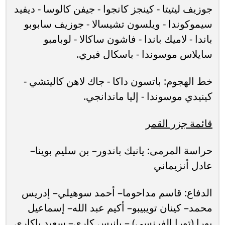
جوزيف ليتيتا - كينجز كانجوا - جيفن كالوسا - ديفيد
سيموكوندا - ويلسون تشيسالا - جوزيف سابوبو
باندا - لاميك باندا - فاشون ساكالا - لوبامبو
سايلاس موسوندا - باسكال فيري.
خط الهجوم: باتسون داكا - جاك لاهن كاليتشي -
كينيدي موسوندا - إليا ماندانجي.
قائمة جزر القمر
حراسة المرمى: يانيك باندور– بن سليم بوينا–
عادل أنزيماني
الدفاع: قاسم مداحوما– أحمد سوهيلي– إدريس
محمد– كينان تويبيبو– أكيم عبد الله– إسماعيل
بورا (تورا الفرنسي) – يانيس كاري– سعيد باكاري