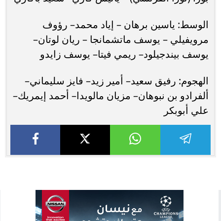
الوسط: ياسين برهان – إياد محمد– رؤوف
مرويفيلي – يوسف ماتشمانجا – ريان لوتان–
يوسف بيندجيلود– ريمي فيتا– يوسف زايدو
الهجوم: رفيق سعيد– أمير زيد– فايز سليماني–
ألفرادو بن نبوهان– مزيان مالويدا– أحمد إيمريك–
علي أبوبكر