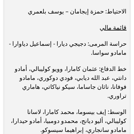
الاحتياط: حمزة إيجامان – يوسف بلعمري
قائمة مالي
حراسة المرمى: دجيجي ديارا - إسماعيل دياوارا -
مامادو سواسا.
خط الدفاع: عثمان كامارا، وويو كوليبالي، أمادو
دانتي، عبد الله ديابي، فودي دوكوري، مامادو
فوفانا، ناثان جاساما، سيكو نياكاتي، هاماري
تراوري.
الوسط: إيف بيسوما، محمد كامارا، لاسانا
كوليبالي، أليو ديانج، محمدو دومبيا، أمادو حيدارا،
مامادو سانجاري، إبراهيما سيسوكو.