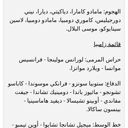
الهجوم: مامادو كامارا، دياكيتي، ديارا، نيني
دورجيليس، كاموري دومبيا، مامادو دومبيا، لاسين
سينايوكو، موسى البلال.
قائمة زامبيا
حراس المرمى: لورانس مولينجا - فرانسيس
موانسا - ويلارد موانزا.
الدفاع: ستوبيا سونزو - فرانكي موسوندا - كاباسو
تشونجو - ماثيوز باندا - دومينيك تشاندا - جيفت
مفاندي - أوبينو تشيسالا - ديفيد هاماسينيا -
بينسون ساكالا.
خط الوسط: ميجيل تشانجا تشايوا - أوين تيمبو -