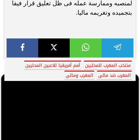
لمنصبه وممارسة عمله فى ظل تعليق قرار فيفا
بتجميده وتغريمه ماليا.
منتخب المغرب للمحليين
أمم أفريقيا للاعبين المحليين
المغرب ضد مالى
المغرب ومالى