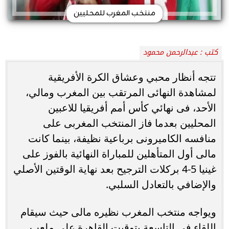
منتخب المغرب للمحليين
كتب : عبدالرحمن محمود
تتجه أنظار محبي وعشاق الكرة الأفريقية
لمشاهدة النهائى المرتقب بين المغرب ومالي،
الأحد، فى نهائي كأس أمم أفريقيا للاعبين
المحليين بعدما فاز المنتخب المغربى على
منافسه الكاميرونى برباعية نظيفة، بينما كانت
مالى أول المتأهلين للمباراة النهائية بالفوز على
غينيا 5-4 بركلات الترجيح بعد نهاية الوقتين الأصلي
والإضافي بالتعادل السلبي.
ويواجه منتخب المغرب نظيره مالى حيث سيقام
اللقاء فى التاسعة بتوقيت القاهرة على ملعب