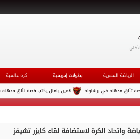
لأهلي
الرياضة المصرية
بطولات إفريقية
كرة عالمية
لة في برشلونة
لامين يامال يكتب قصة تألق مذهلة في برشلونة
ياضة واتحاد الكرة لاستضافة لقاء كايزر تشيفز