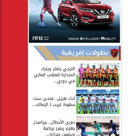
بطولات إفريقية
الترجي يتعثر ويترك
الصدارة للملعب المالي
في دوري...
أداء هزيل.. فتحى سند:
سقوط غريب لـ الزمالك...
دورى الأبطال.. بيراميدز
يهزم ريفرز برباعية
ويضمن صدارة...