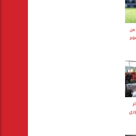
 من
وبر
ر
وري