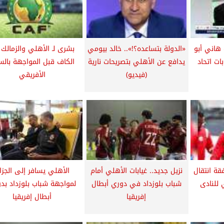
 هاني أبو
«الدولة بتساعده؟!».. خالد بيومي
بشرى لـ الأهلي والزمالك
ات اتحاد
يدافع عن الأهلي بتصريحات نارية
الكاف قبل المواجهة بالس
(فيديو)
الأفريقي
ة انتقال
نزيل جديد.. غيابات الأهلي أمام
الأهلي يسافر إلى الجزائ
 للنادى
شباب بلوزداد في دوري أبطال
لمواجهة شباب بلوزداد بد
إفريقيا
أبطال إفريقيا