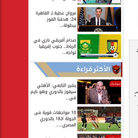
مروان عطية لـ القاهرة
24: هدفنا الفوز
ببطولة...
صدام أفريقي ناري في
الرباط.. جنوب إفريقيا
تواجه...
الأكثر قراءة
سوشيال
بشير التابعي: الأهلي
سيفوز بالدوري وهو نايم
:
في...
10 مواجهات قوية فى
الجولة الـ18 بالدوري
المصري.....