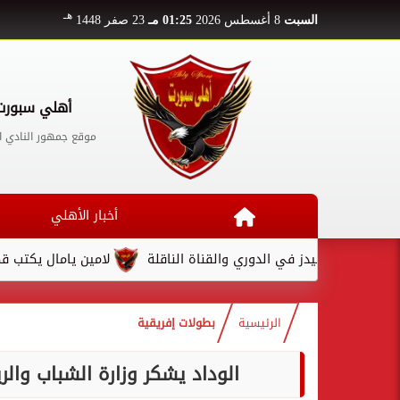
هـ
السبت
8 أغسطس 2026
01:25 مـ
23 صفر 1448
أهلي سبورت
موقع جمهور النادي ا
أخبار الأهلي
ميدز في الدوري والقناة الناقلة
لامين يامال يكتب قصة تألق مذه
الرئيسية
بطولات إفريقية
الوداد يشكر وزارة الشباب والر