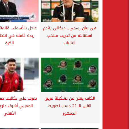
فى بيان رسمى.. ميكالى يقدم
عاجل بالأسماء.. قائمة
استقالته من تدريب منتخب
ريدة كاملة في انتخاب
الشباب
الكرة
الكاف يعلن عن تشكيلة فريق
تعرف على تكاليف صفق
القرن الـ 21 حسب تصويت
المغربي أشرف داري
الجمهور
الأهلي