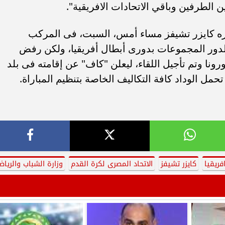
ن الطرفين وباقي الاتحادات الافريقية".
ره كايزر تشيفز مساء أمس، السبت، فى المركب
لدور المجموعات بدورى أبطال أفريقيا، ولكن رفض
رونا وتم تأجيل اللقاء، ليعلن "كاف" عن إقامته فى بلد
فريقيا
كايزر تشيفز
الاتحاد المصرى لكرة القدم
وزارة الشباب والرياض