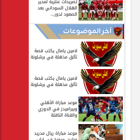
أخبار الأهلي
تصريحات عنترية لمدير
الهلال السوداني بعد
الصعود لدور...
آخر الموضوعات
لامين يامال يكتب قصة
تألق مذهلة في برشلونة
لامين يامال يكتب قصة
تألق مذهلة في برشلونة
موعد مباراة الأهلي
وبيراميدز في الدوري
والقناة الناقلة
موعد مباراة ريال مدريد
وبايرن ميونخ في إياب...