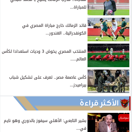
للمباراة...
قائد الزمالك خارج مباراة المصري في
الكونفدرالية.. الغندور...
المنتخب المصري يخوض 3 وديات استعدادا لكأس
العالم.....
كأس عاصمة مصر.. تعرف على تشكيل شباب
بيراميدز...
الأكثر قراءة
سوشيال
بشير التابعي: الأهلي سيفوز بالدوري وهو نايم
في...