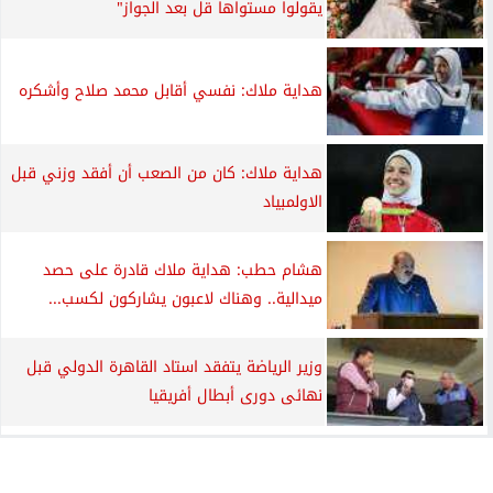
يقولوا مستواها قل بعد الجواز"
هداية ملاك: نفسي أقابل محمد صلاح وأشكره
هداية ملاك: كان من الصعب أن أفقد وزني قبل
الاولمبياد
هشام حطب: هداية ملاك قادرة على حصد
ميدالية.. وهناك لاعبون يشاركون لكسب...
وزير الرياضة يتفقد استاد القاهرة الدولي قبل
نهائى دورى أبطال أفريقيا