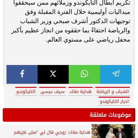
تكريم أبطال التايكوندو وزملائهم ممن سيحققوا
ميداليات أوليمبية خلال الفترة المقبلة وفق
توجيهات الدكتور أشرف صبحي وزير الشباب
والرياضة احتفاءً بما حققوه من انجاز عظيم بأكبر
محفل رياضي على مستوي العالم.
الشباب و الرياضة
هداية ملاك
سيف عيسى
التايكوندو
اخبار التايكوندو
موضوعات متعلقة
هداية ملاك: زوجي قال لي "مش عايزهم