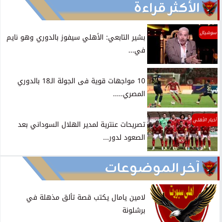
الأكثر قراءة
سوشيال
بشير التابعي: الأهلي سيفوز بالدوري وهو نايم
في...
10 مواجهات قوية فى الجولة الـ18 بالدوري
المصري.....
أخبار الأهلي
تصريحات عنترية لمدير الهلال السوداني بعد
الصعود لدور...
آخر الموضوعات
لامين يامال يكتب قصة تألق مذهلة في
برشلونة