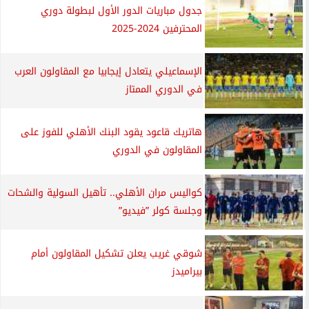
جدول مباريات الدور الأول لبطولة دوري
المحترفين 2024-2025
الإسماعيلي يتعادل إيجابيا مع المقاولون العرب
في الدوري الممتاز
هاتريك قاعود يقود البنك الأهلي للفوز على
المقاولون في الدوري
كواليس مران الأهلي.. تأهيل السولية والشحات
وجلسة كولر ”فيديو”
شوقي غريب يعلن تشكيل المقاولون أمام
بيراميدز