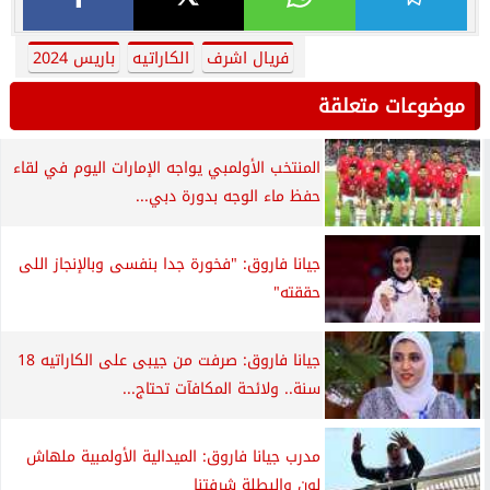
فريال اشرف
الكاراتيه
باريس 2024
موضوعات متعلقة
المنتخب الأولمبي يواجه الإمارات اليوم في لقاء
حفظ ماء الوجه بدورة دبي...
جيانا فاروق: "فخورة جدا بنفسى وبالإنجاز اللى
حققته"
جيانا فاروق: صرفت من جيبى على الكاراتيه 18
سنة.. ولائحة المكافآت تحتاج...
مدرب جيانا فاروق: الميدالية الأولمبية ملهاش
لون والبطلة شرفتنا