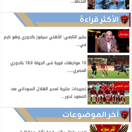
اللحظة...
الأكثر قراءة
سوشيال
بشير التابعي: الأهلي سيفوز بالدوري وهو نايم
في...
10 مواجهات قوية فى الجولة الـ18 بالدوري
المصري.....
أخبار الأهلي
تصريحات عنترية لمدير الهلال السوداني بعد
الصعود لدور...
آخر الموضوعات