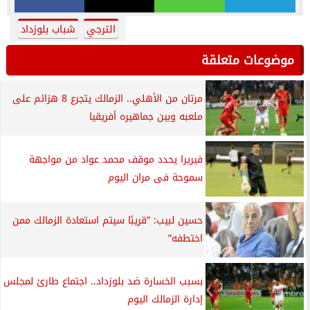
الترجي
شباب بلوزداد
موضوعات متعلقة
مرتان من الأهلي.. الزمالك يتجرع 8 هزائم على
ملعبه وبين جماهيره أفريقيا
فيريرا يحدد موقف محمد عواد من مواجهة
سموحة فى مران اليوم
حسين لبيب: ”قريبًا سيتم استعادة الزمالك ممن
اختطفه”
بسبب الخسارة ضد بلوزداد.. اجتماع طارئ لمجلس
إدارة الزمالك اليوم