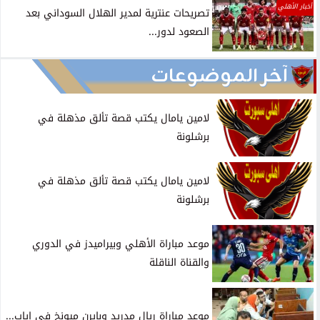
أخبار الأهلي
تصريحات عنترية لمدير الهلال السوداني بعد
الصعود لدور...
آخر الموضوعات
لامين يامال يكتب قصة تألق مذهلة في
برشلونة
لامين يامال يكتب قصة تألق مذهلة في
برشلونة
موعد مباراة الأهلي وبيراميدز في الدوري
والقناة الناقلة
موعد مباراة ريال مدريد وبايرن ميونخ في إياب...