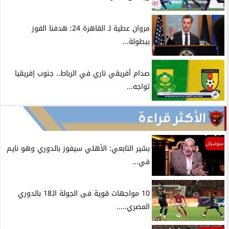
مروان عطية لـ القاهرة 24: هدفنا الفوز
ببطولة...
صدام أفريقي ناري في الرباط.. جنوب إفريقيا
تواجه...
الأكثر قراءة
سوشيال
بشير التابعي: الأهلي سيفوز بالدوري وهو نايم
في...
10 مواجهات قوية فى الجولة الـ18 بالدوري
المصري.....