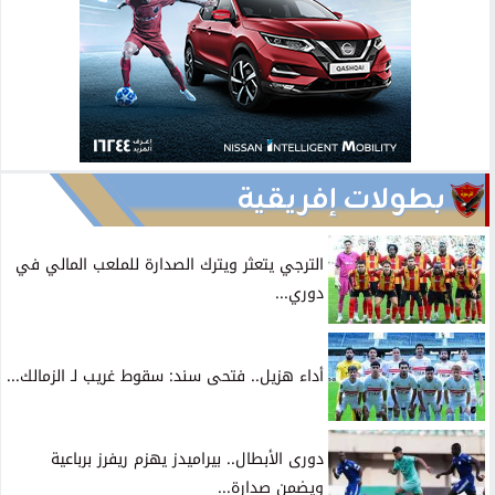
بطولات إفريقية
الترجي يتعثر ويترك الصدارة للملعب المالي في
دوري...
أداء هزيل.. فتحى سند: سقوط غريب لـ الزمالك...
دورى الأبطال.. بيراميدز يهزم ريفرز برباعية
ويضمن صدارة...