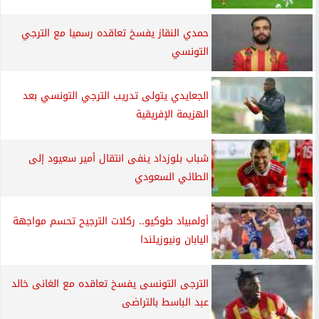
حمدي النقاز يفسخ تعاقده رسميا مع الترجي
التونسي
الجعايدي يتولى تدريب الترجي التونسي بعد
الهزيمة الإفريقية
شباب بلوزداد ينفى انتقال أمير سعيود إلى
الطائي السعودي
أولمبياد طوكيو.. ركلات الترجيح تحسم مواجهة
اليابان ونيوزيلندا
الترجى التونسى يفسخ تعاقده مع الغانى خالد
عبد الباسط بالتراضى