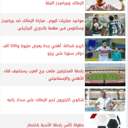
الزمالك وبيراميدز الليلة
مواعيد مباريات اليوم.. مباراة الزمالك ضد بيراميدز
وسانتوس فى مهمة بالدوري البرازيلى
كريم شحاتة: أهلي جدة يعرض مليونا و500 ألف
دولار سنويا على زيزو
رابطة المحترفين ملعب برج العرب يستضيف لقاء
الأهلي والإسماعيلي
شكوى كارتيرون تجبر الزمالك على سداد راتبه
بطولة كأس رابطة الأندية باختصار