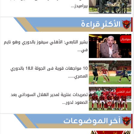
بيراميدز...
الأكثر قراءة
سوشيال
بشير التابعي: الأهلي سيفوز بالدوري وهو نايم
في...
10 مواجهات قوية فى الجولة الـ18 بالدوري
المصري.....
أخبار الأهلي
تصريحات عنترية لمدير الهلال السوداني بعد
الصعود لدور...
آخر الموضوعات