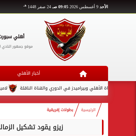
هـ
الأحد
9 أغسطس 2026
09:05 صـ
24 صفر 1448
أهلي سبورت
موقع جمهور النادي ا
أخبار الأهلي
د مباراة الأهلي وبيراميدز في الدوري والقناة الناقلة
لامين يامال
الرئيسية
بطولات إفريقية
زيزو يقود تشكيل الزمال