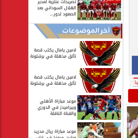
أخبار الأهلي
تصريحات عنترية لمدير
الهلال السوداني بعد
الصعود لدور...
آخر الموضوعات
لامين يامال يكتب قصة
تألق مذهلة في برشلونة
لامين يامال يكتب قصة
ا
تألق مذهلة في برشلونة
موعد مباراة الأهلي
وبيراميدز في الدوري
والقناة الناقلة
موعد مباراة ريال مدريد
وبايرن ميونخ في إياب...