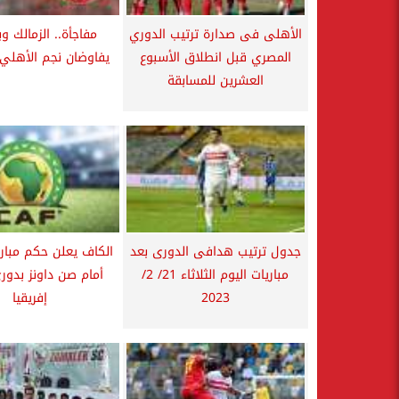
الأهلى فى صدارة ترتيب الدوري
مفاجأة.. الزمالك وب
المصري قبل انطلاق الأسبوع
يفاوضان نجم الأهلي
العشرين للمسابقة
جدول ترتيب هدافى الدورى بعد
الكاف يعلن حكم مبار
مباريات اليوم الثلاثاء 21/ 2/
أمام صن داونز بدور
2023
إفريقيا