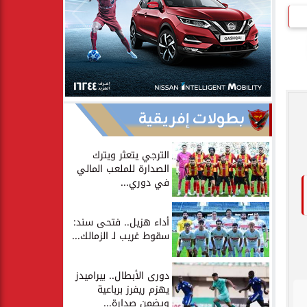
بطولات إفريقية
الترجي يتعثر ويترك
الصدارة للملعب المالي
في دوري...
أداء هزيل.. فتحى سند:
سقوط غريب لـ الزمالك...
دورى الأبطال.. بيراميدز
يهزم ريفرز برباعية
ويضمن صدارة...