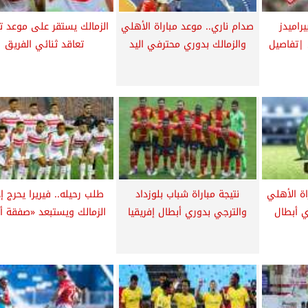
يراميدز
صدام ناري.. موعد مباراة الأهلي
الزمالك يستقر على موعد ت
 |تفاصيل
والزمالك بدوري محترفي اليد
تعاقد ثنائي الفريق
اة الأهلي
نتيجة مباراة شباب بلوزداد
طلب رحيله.. فيريرا يحرج إد
ي أبطال
والترجي بدوري أبطال إفريقيا
الزمالك ويستبعد «صفقة أم