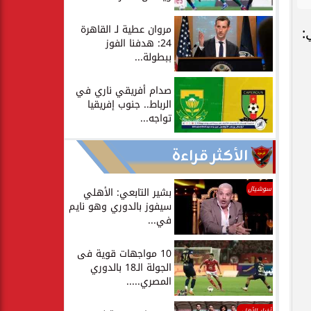
مروان عطية لـ القاهرة
:
24: هدفنا الفوز
ببطولة...
صدام أفريقي ناري في
الرباط.. جنوب إفريقيا
تواجه...
الأكثر قراءة
سوشيال
بشير التابعي: الأهلي
سيفوز بالدوري وهو نايم
في...
10 مواجهات قوية فى
الجولة الـ18 بالدوري
المصري.....