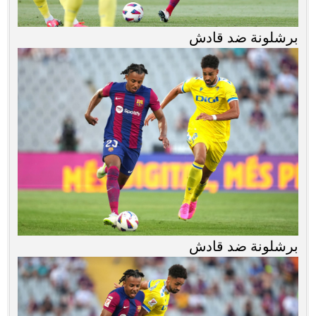
برشلونة ضد قادش
برشلونة ضد قادش