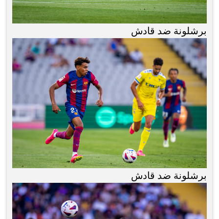
برشلونة ضد قادش
برشلونة ضد قادش