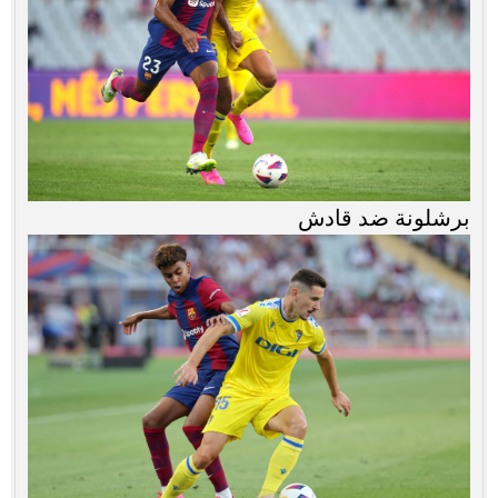
برشلونة ضد قادش