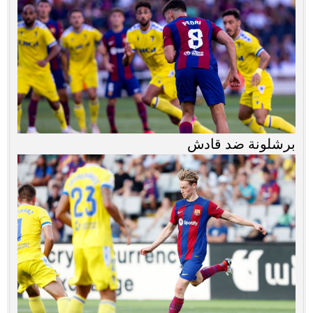
برشلونة ضد قادش