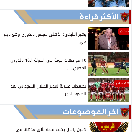
الأكثر قراءة
سوشيال
بشير التابعي: الأهلي سيفوز بالدوري وهو نايم
في...
10 مواجهات قوية فى الجولة الـ18 بالدوري
المصري.....
أخبار الأهلي
تصريحات عنترية لمدير الهلال السوداني بعد
الصعود لدور...
آخر الموضوعات
لامين يامال يكتب قصة تألق مذهلة في