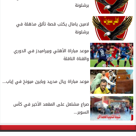
برشلونة
لامين يامال يكتب قصة تألق مذهلة في
برشلونة
موعد مباراة الأهلي وبيراميدز في الدوري
والقناة الناقلة
موعد مباراة ريال مدريد وبايرن ميونخ في إياب...
صراع مشتعل على المقعد الأخير في كأس
السوبر...