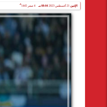
هـ
الإثنين
21 أغسطس 2023
08:04 مـ
4 صفر 1445