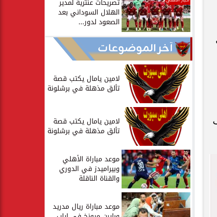
أخبار الأهلي
تصريحات عنترية لمدير
الهلال السوداني بعد
الصعود لدور...
آخر الموضوعات
لامين يامال يكتب قصة
تألق مذهلة في برشلونة
ف
لامين يامال يكتب قصة
تألق مذهلة في برشلونة
موعد مباراة الأهلي
وبيراميدز في الدوري
والقناة الناقلة
موعد مباراة ريال مدريد
وبايرن ميونخ في إياب...