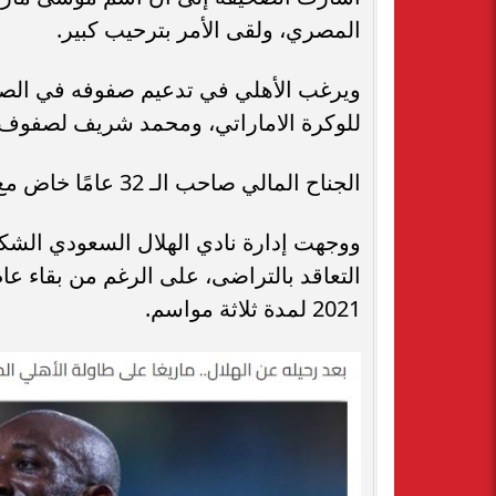
المصري، ولقى الأمر بترحيب كبير.
ويرغب الأهلي في تدعيم صفوفه في الص
للوكرة الاماراتي، ومحمد شريف لصفوف ا
الجناح المالي صاحب الـ 32 عامًا خاض مع الهلال 75 مباراة وساهم في 32 هدفًا مع الفريق.
ووجهت إدارة نادي الهلال السعودي الشك
التعاقد بالتراضى، على الرغم من بقاء عا
2021 لمدة ثلاثة مواسم.