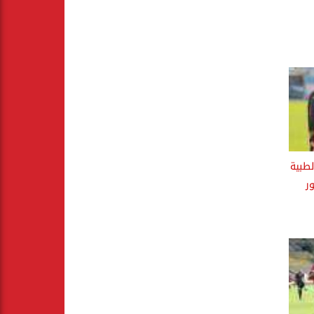
لطبية
ر