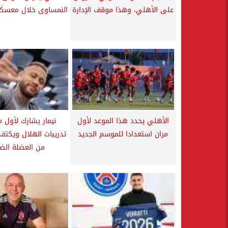
على الأهلي، وهذا موقف الإدارة
النمساوى خلال معسكر
الأهلي يحدد هذا الموعد لأول
نيمار يشارك لأول 
مران استعدادا للموسم الجديد
تدريبات الهلال ويكتفى
من العضلة الض