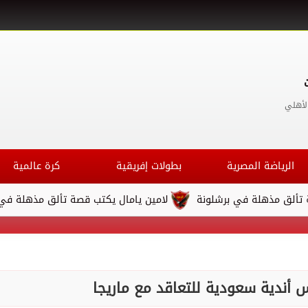
لأهلي
الرياضة المصرية
بطولات إفريقية
كرة عالمية
ي برشلونة
لامين يامال يكتب قصة تألق مذهلة في برشلونة
س أندية سعودية للتعاقد مع ماريجا