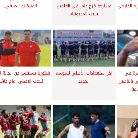
ه الخارجى
مشاركة فرج عامر في العلمين
الميركاتو الصيفي..
بسبب المديونيات
مرة فى
آخر استعدادات الأهلي للموسم
فيتوريا يستفسر عن الحالة ا
 بالتأهيل
الجديد
للاعب الأهلي إمام عاشو
امة