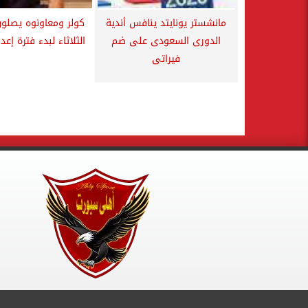
مانشستر يونايتد ينافس أندية
كولر ومعاونوه يصلون
الدورى السعودى على ضم
الثلاثاء لبدء فترة إعد
فيراتى