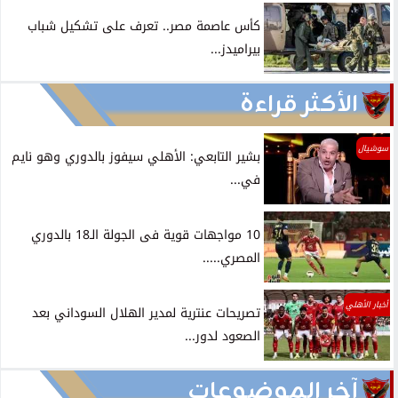
كأس عاصمة مصر.. تعرف على تشكيل شباب
بيراميدز...
الأكثر قراءة
سوشيال
بشير التابعي: الأهلي سيفوز بالدوري وهو نايم
في...
10 مواجهات قوية فى الجولة الـ18 بالدوري
المصري.....
أخبار الأهلي
تصريحات عنترية لمدير الهلال السوداني بعد
الصعود لدور...
آخر الموضوعات