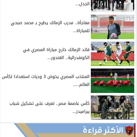
الجدل...
مفاجأة.. مدرب الزمالك يطيح بـ محمد صبحي
للمباراة...
قائد الزمالك خارج مباراة المصري في
الكونفدرالية.. الغندور...
المنتخب المصري يخوض 3 وديات استعدادا لكأس
العالم.....
كأس عاصمة مصر.. تعرف على تشكيل شباب
بيراميدز...
الأكثر قراءة