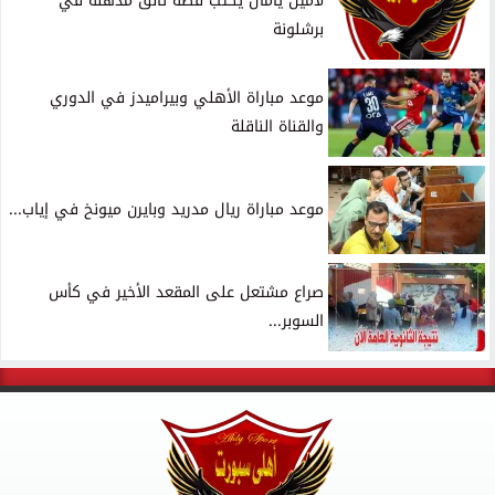
لامين يامال يكتب قصة تألق مذهلة في
برشلونة
موعد مباراة الأهلي وبيراميدز في الدوري
والقناة الناقلة
موعد مباراة ريال مدريد وبايرن ميونخ في إياب...
صراع مشتعل على المقعد الأخير في كأس
السوبر...