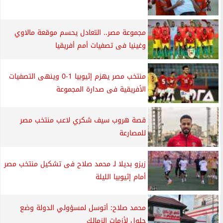
مجموعة مصر.. التعادل يحسم موقعة مالاوي
وغينيا فى تصفيات أمم أفريقيا
منتخب مصر يهزم إثيوبيا 1-0 وينهى التصفيات
الأفريقية فى صدارة المجموعة
قصة هروب سيف شكري لاعب منتخب مصر
للمصارعة
زيزو بديلا لـ محمد صلاح فى تشكيل منتخب مصر
أمام إثيوبيا الليلة
محمد صلاح: أتوسل لمسؤولي الدولة وضع
حلول لأزمات الزمالك