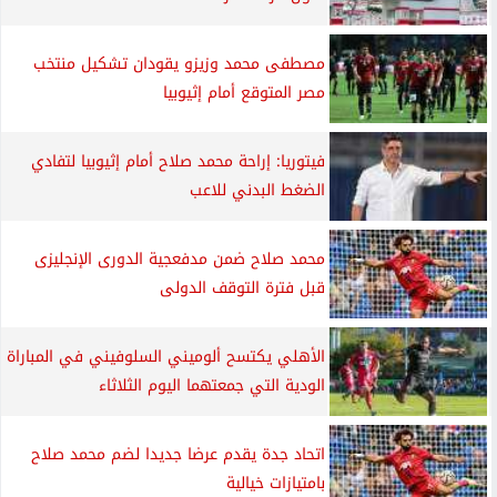
مصطفى محمد وزيزو يقودان تشكيل منتخب
مصر المتوقع أمام إثيوبيا
فيتوريا: إراحة محمد صلاح أمام إثيوبيا لتفادي
الضغط البدني للاعب
محمد صلاح ضمن مدفعجية الدورى الإنجليزى
قبل فترة التوقف الدولى
الأهلي يكتسح ألوميني السلوفيني في المباراة
الودية التي جمعتهما اليوم الثلاثاء
اتحاد جدة يقدم عرضا جديدا لضم محمد صلاح
بامتيازات خيالية