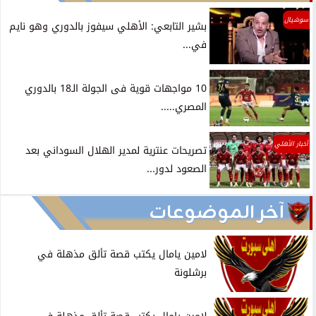
سوشيال
بشير التابعي: الأهلي سيفوز بالدوري وهو نايم
في...
10 مواجهات قوية فى الجولة الـ18 بالدوري
المصري.....
أخبار الأهلي
تصريحات عنترية لمدير الهلال السوداني بعد
الصعود لدور...
آخر الموضوعات
لامين يامال يكتب قصة تألق مذهلة في
برشلونة