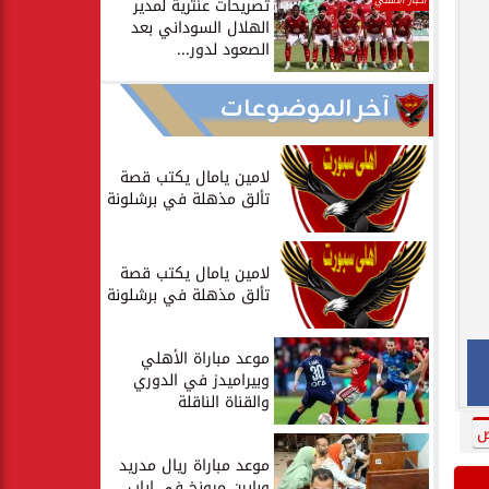
أخبار الأهلي
تصريحات عنترية لمدير
الهلال السوداني بعد
الصعود لدور...
آخر الموضوعات
لامين يامال يكتب قصة
تألق مذهلة في برشلونة
لامين يامال يكتب قصة
تألق مذهلة في برشلونة
موعد مباراة الأهلي
وبيراميدز في الدوري
والقناة الناقلة
ض
موعد مباراة ريال مدريد
وبايرن ميونخ في إياب...