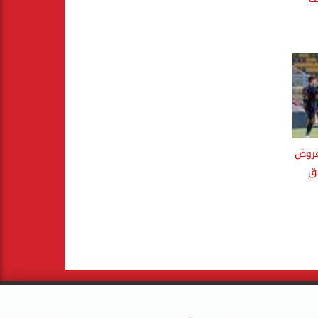
عروض
يق