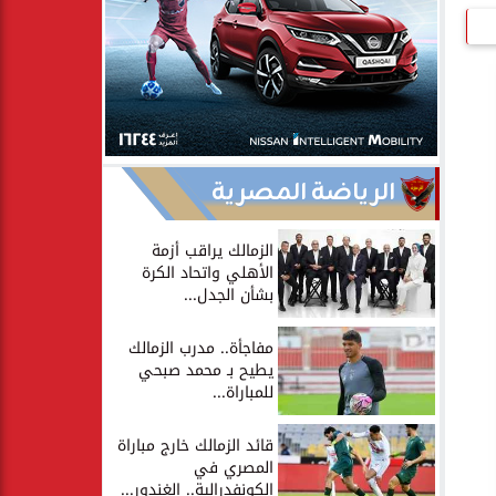
الرياضة المصرية
الزمالك يراقب أزمة
الأهلي واتحاد الكرة
بشأن الجدل...
مفاجأة.. مدرب الزمالك
يطيح بـ محمد صبحي
للمباراة...
قائد الزمالك خارج مباراة
المصري في
الكونفدرالية.. الغندور...