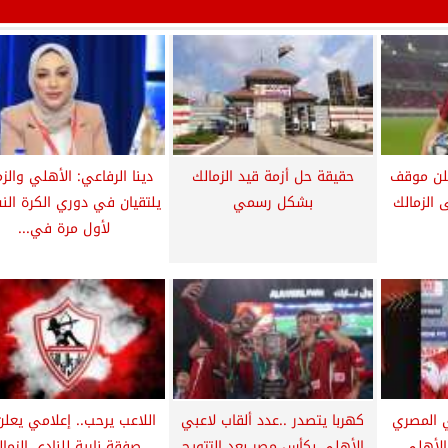
علن موقف
حقيقة حل أزمة قيد الزمالك
دينا الرفاعي: الأهلي والز
 الزمالك
بشكل رسمي
يلتقيان في دوري الكرة الن
لأول مرة في...
 المصري
كهربا يتصدر ..عدد ألقاب لاعبي
اللاعب يرحب.. إعلامي يعل
الأهلي
الأهلي بكأس مصر بعد التتويج
صفقة نارية للنادي الزما