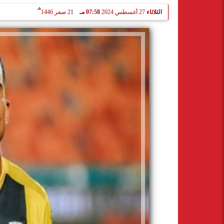
هـ
الثلاثاء
27 أغسطس 2024
07:58 مـ
21 صفر 1446