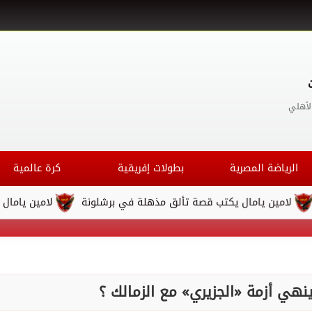
لأهلي
الرياضة المصرية
بطولات إفريقية
كرة عالمية
مال يكتب قصة تألق مذهلة في برشلونة
لامين يامال يكتب قصة تأ
ي أزمة «الجزيري» مع الزمالك ؟