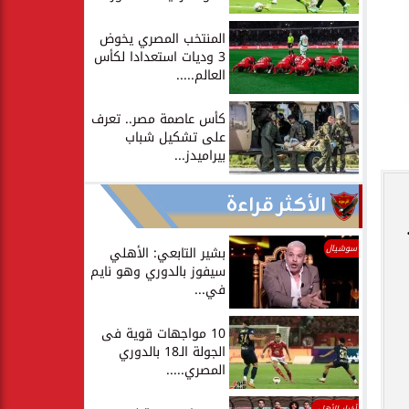
المنتخب المصري يخوض
3 وديات استعدادا لكأس
العالم.....
كأس عاصمة مصر.. تعرف
على تشكيل شباب
بيراميدز...
الأكثر قراءة
سوشيال
بشير التابعي: الأهلي
سيفوز بالدوري وهو نايم
في...
10 مواجهات قوية فى
الجولة الـ18 بالدوري
المصري.....