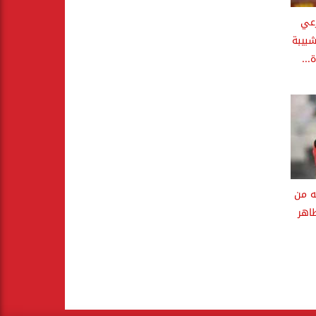
رعي
بيبة
...
ه من
اهر