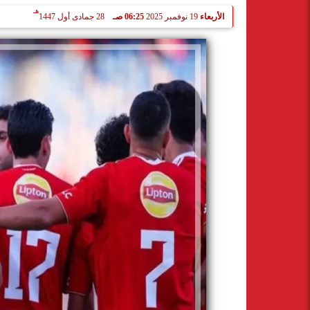
هـ
الأربعاء
19 نوفمبر 2025
06:25 صـ
28 جمادى أول 1447