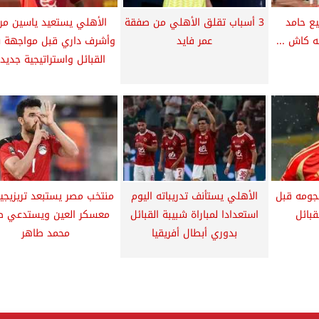
يع حامد
3 أسباب تقلق الأهلي من صفقة
الأهلي يستعيد ياسين م
عمر فايد
وأشرف داري قبل مواجهة ش
القبائل واستراتيجية جديدة
جومه قبل
الأهلي يستأنف تدريباته اليوم
منتخب مصر يستبعد تريزيجي
بائل
استعدادا لمباراة شبيبة القبائل
معسكر العين ويستدعي ط
بدوري أبطال أفريقيا
محمد طاهر