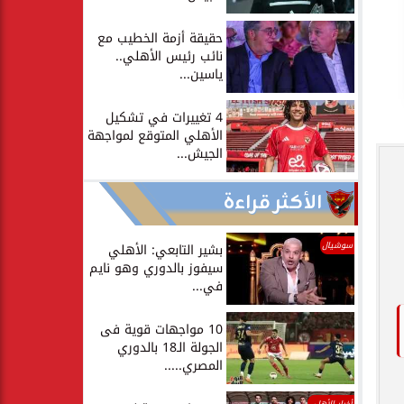
حقيقة أزمة الخطيب مع
نائب رئيس الأهلي..
ياسين...
4 تغييرات في تشكيل
الأهلي المتوقع لمواجهة
الجيش...
الأكثر قراءة
سوشيال
بشير التابعي: الأهلي
سيفوز بالدوري وهو نايم
في...
10 مواجهات قوية فى
الجولة الـ18 بالدوري
المصري.....