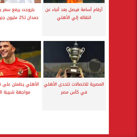
أرقام أسامة فيصل بعد أنباء عن
بتروجت يرفع سعر ب
انتقاله إلي الأهلي
حمدان لـ25 مليون جنيه كاش ...
المصرية للاتصالات تتحدى الأهلي
الأهلي يطمئن على ن
في كأس مصر
مواجهة شبيبة الق