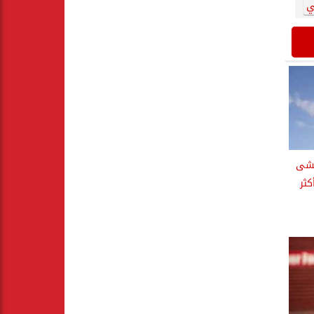
ي
نخشى
كثر