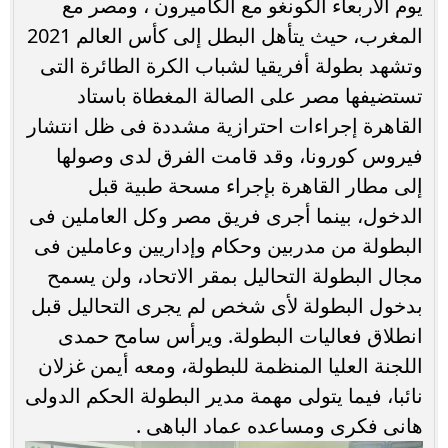
يوم الأربعاء الكونغو مع الكاميرون ، ومصر مع
المغرب، حيث يتأهل البطل إلى كأس العالم 2021
وتشهد بطولة أفريقيا لشباب الكرة الطائرة التى
تستضيفها مصر على الصالة المغطاة باستاد
القاهرة إجراءات احترازية مشددة فى ظل انتشار
فيروس كورونا، وقد قامت الفرق لدى وصولها
إلى مطار القاهرة بإجراء مسحة طبية قبل
الدخول، بينما أجرى فريق مصر وكل العاملين فى
البطولة من مدربين وحكام وإداريين وعاملين فى
مجال البطولة التحاليل بمقر الاتحاد، ولن يسمح
بدخول البطولة لأى شخص لم يجرى التحاليل قبل
انطلاق فعاليات البطولة. ويرأس سامح حمدى
اللجنة العليا المنظمة للبطولة، ومعه أيمن غزلان
نائبا، فيما يتولى مهمة مدير البطولة الحكم الدولى
هانى فكرى ومساعده عماد الباهى .