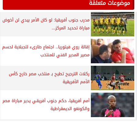
موضوعات متعلقة
مدرب جنوب أفريقيا: لو كان الأمر بيدي لن أخوض
مباراة تحديد المركز...
إقالة روي فيتوريا.. اجتماع طارىء للجبلاية لحسم
مصير المدير الفني للمنتخب
ركلات الترجيح تطيح بـ منتخب مصر خارج كأس
الأمم الأفريقية
أمم أفريقيا، حكم جنوب أفريقي يدير مباراة مصر
والكونغو الديمقراطية