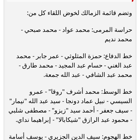
وتضم قائمة الزمالك لخوض اللقاء كل من:
حراسة المرمى: محمد عواد - محمد صبحي -
محمد نديم
خط الدفاع: حمزة المثلوثي - عمر جابر - محمد
عبد الغني - حسام عبد المجيد - محمد طارق -
محمد عبد الشافي - عبد الله جمعة.
خط الوسط: محمد أشرف "روقا" - عمرو
السيسي - نبيل عماد دونجا - سيد عبد الله "نيمار"
- سيف جعفر - أحمد سيد "زيزو" - مصطفى شلبي
- محمود عبد الرازق "شيكابالا" - إبراهيما نداي.
خط الهجوم: سيف الدين الجزيري - يوسف أسامة