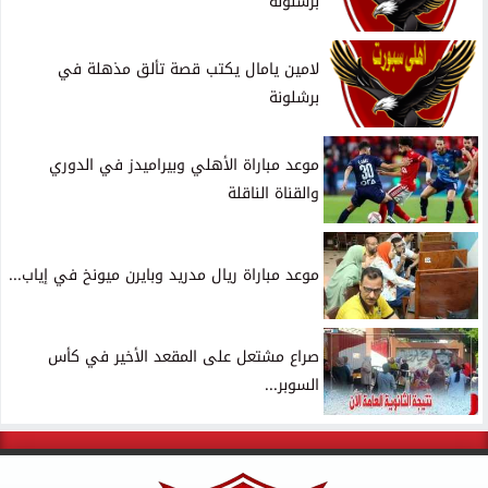
برشلونة
لامين يامال يكتب قصة تألق مذهلة في
برشلونة
موعد مباراة الأهلي وبيراميدز في الدوري
والقناة الناقلة
موعد مباراة ريال مدريد وبايرن ميونخ في إياب...
صراع مشتعل على المقعد الأخير في كأس
السوبر...