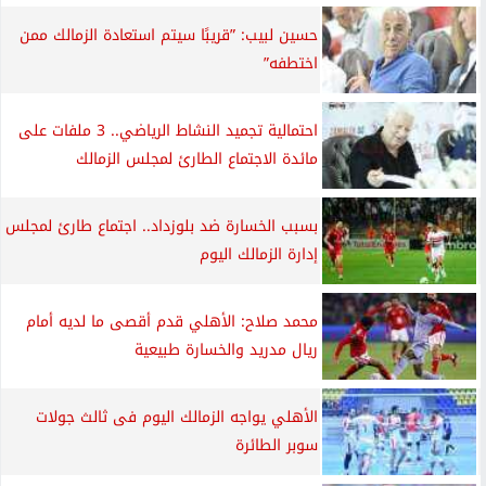
حسين لبيب: ”قريبًا سيتم استعادة الزمالك ممن
اختطفه”
احتمالية تجميد النشاط الرياضي.. 3 ملفات على
مائدة الاجتماع الطارئ لمجلس الزمالك
بسبب الخسارة ضد بلوزداد.. اجتماع طارئ لمجلس
إدارة الزمالك اليوم
محمد صلاح: الأهلي قدم أقصى ما لديه أمام
ريال مدريد والخسارة طبيعية
الأهلي يواجه الزمالك اليوم فى ثالث جولات
سوبر الطائرة