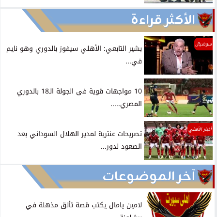
الأكثر قراءة
سوشيال
بشير التابعي: الأهلي سيفوز بالدوري وهو نايم
في...
10 مواجهات قوية فى الجولة الـ18 بالدوري
المصري.....
أخبار الأهلي
تصريحات عنترية لمدير الهلال السوداني بعد
الصعود لدور...
آخر الموضوعات
لامين يامال يكتب قصة تألق مذهلة في