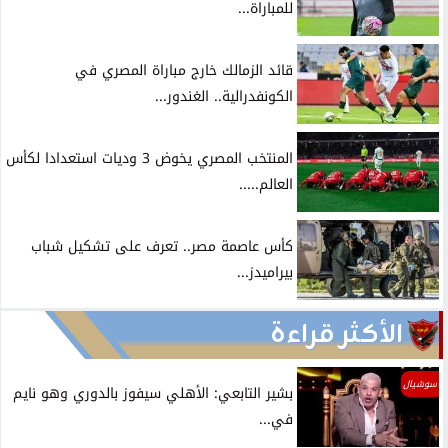
للمباراة...
قائد الزمالك خارج مباراة المصري في
الكونفدرالية.. الغندور...
المنتخب المصري يخوض 3 وديات استعدادا لكأس
العالم.....
كأس عاصمة مصر.. تعرف على تشكيل شباب
بيراميدز...
الأكثر قراءة
سوشيال
بشير التابعي: الأهلي سيفوز بالدوري وهو نايم
في...