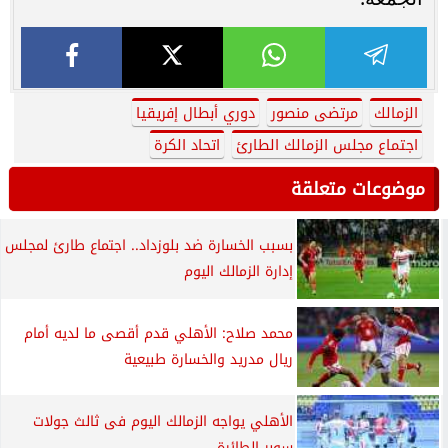
الزمالك
مرتضى منصور
دوري أبطال إفريقيا
اجتماع مجلس الزمالك الطارئ
اتحاد الكرة
موضوعات متعلقة
بسبب الخسارة ضد بلوزداد.. اجتماع طارئ لمجلس
إدارة الزمالك اليوم
محمد صلاح: الأهلي قدم أقصى ما لديه أمام
ريال مدريد والخسارة طبيعية
الأهلي يواجه الزمالك اليوم فى ثالث جولات
سوبر الطائرة