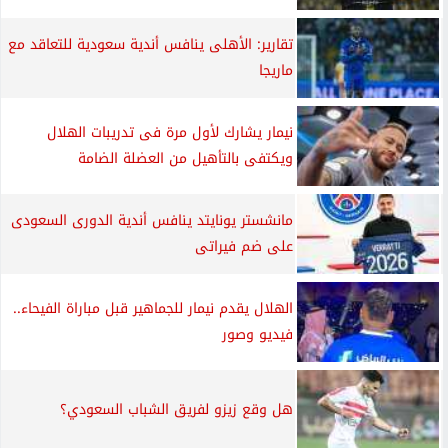
تقارير: الأهلى ينافس أندية سعودية للتعاقد مع
ماريجا
نيمار يشارك لأول مرة فى تدريبات الهلال
ويكتفى بالتأهيل من العضلة الضامة
مانشستر يونايتد ينافس أندية الدورى السعودى
على ضم فيراتى
الهلال يقدم نيمار للجماهير قبل مباراة الفيحاء..
فيديو وصور
هل وقع زيزو لفريق الشباب السعودي؟