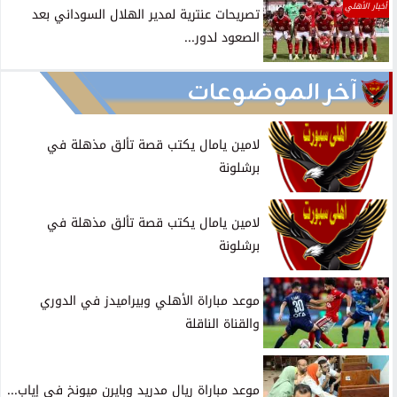
أخبار الأهلي
تصريحات عنترية لمدير الهلال السوداني بعد
الصعود لدور...
آخر الموضوعات
لامين يامال يكتب قصة تألق مذهلة في
برشلونة
لامين يامال يكتب قصة تألق مذهلة في
برشلونة
موعد مباراة الأهلي وبيراميدز في الدوري
والقناة الناقلة
موعد مباراة ريال مدريد وبايرن ميونخ في إياب...