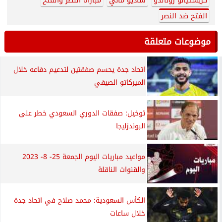
كريستيانو رونالدو
ساديو ماني
مباراة النصر والفتح
الفتح ضد النصر
موضوعات متعلقة
اتحاد جدة يحسم صفقتين لتدعيم دفاعه خلال
الميركاتو الصيفي
توخيل: صفقات الدوري السعودي خطر على
البوندزليجا
مواعيد مباريات اليوم الجمعة 25- 8- 2023
والقنوات الناقلة
الكأس السعودية: محمد صلاح في اتحاد جدة
خلال ساعات