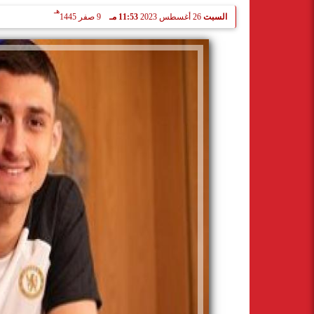
هـ
السبت
26 أغسطس 2023
11:53 مـ
9 صفر 1445