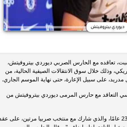
ديوردي بيتروفيتش
بت، تعاقده مع الحارس الصربي ديوردي بيتروفيتش،
ريكي، وذلك خلال سوق الانتقالات الصيفية الحالية، من
 مدريد، على سبيل الإعارة، حتى نهاية الموسم الجاري.
يلسي التعاقد مع حارس المرمى ديوردي بيتروفيتش من
وأضاف: "ووافق اللاعب البالغ من العمر 23 عامًا، والذي شارك مع منتخب صربيا مرتين، على عقد
 خيار النادي لعام إضافي". وقال الحارس الصربي،