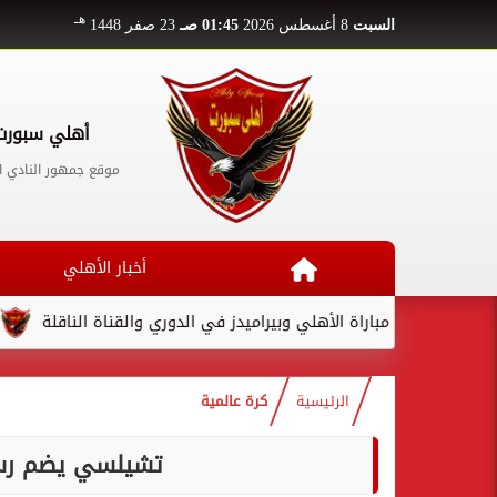
هـ
السبت
8 أغسطس 2026
01:45 صـ
23 صفر 1448
أهلي سبورت
موقع جمهور النادي ا
أخبار الأهلي
عد مباراة الأهلي وبيراميدز في الدوري والقناة الناقلة
لامين يام
الرئيسية
كرة عالمية
تشيلسي يضم رسم