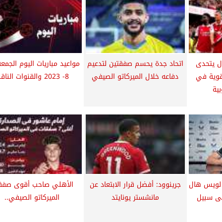
ال يتحدى
اتحاد جدة يحسم صفقتين لتدعيم
قوية في
دفاعه خلال الميركاتو الصيفي
8- 2023 والقنوات الناقلة
بية
 لويس هال
جرينوود: أفضل قرار الابتعاد عن
الأهلي صاحب أقوى صفق
ى سبيل
مانشستر يونايتد
الميركاتو الصيفي..