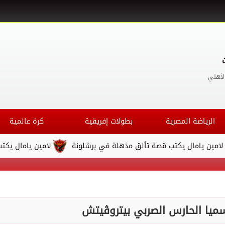
لأهلي
الرياضة المصرية
بطولات إفريقية
كرة عالمية
ال يكتب قصة تألق مذهلة في برشلونة
لامين يامال يكتب قصة تأل
يا الحارس الصربي بيتروڤيتش