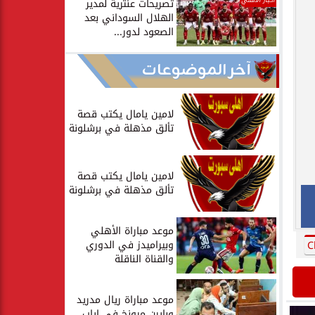
أخبار الأهلي
تصريحات عنترية لمدير
الهلال السوداني بعد
الصعود لدور...
آخر الموضوعات
لامين يامال يكتب قصة
تألق مذهلة في برشلونة
لامين يامال يكتب قصة
تألق مذهلة في برشلونة
موعد مباراة الأهلي
وبيراميدز في الدوري
C
والقناة الناقلة
موعد مباراة ريال مدريد
وبايرن ميونخ في إياب...