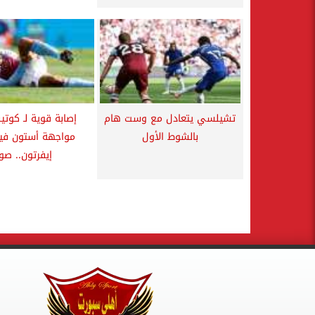
تشيلسي يتعادل مع وست هام
إصابة قوية لـ كوتي
بالشوط الأول
مواجهة أستون فيل
إيفرتون.. صو