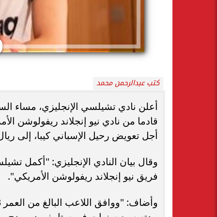
كتب عبدالرحمن محمد
أعلن نادي تشيلسي الإنجليزي، مساء الس
قادما من نادي نيو إنجلاند ريفولوشن الأم
أجل تعويض رحيل الإسباني كيبا، إلى ريال
وقال بيان النادي الإنجليزي: "أكمل تش
فريق نيو إنجلاند ريفولوشن الأمريكي".
مدته سبع سنوات في ستامفورد بريدج، مع