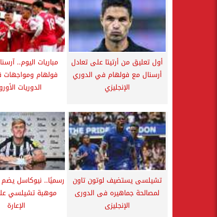
أول تعليق من أرتيتا على تعادل
مباريات اليوم.. آرسن
أرسنال مع فولهام في الدوري
فولهام ومواجهات 
الإنجليزي
الدوريات الأورو
تشيلسى يستضيف لوتون تاون
رسميًا.. نيوكاسل يضم
لمصالحة جماهيره فى الدورى
موهبة تشيلسي عل
الإنجليزى
الإعارة