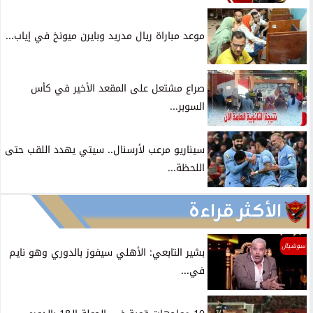
موعد مباراة ريال مدريد وبايرن ميونخ في إياب...
صراع مشتعل على المقعد الأخير في كأس
السوبر...
سيناريو مرعب لأرسنال.. سيتي يهدد اللقب حتى
اللحظة...
الأكثر قراءة
سوشيال
بشير التابعي: الأهلي سيفوز بالدوري وهو نايم
في...