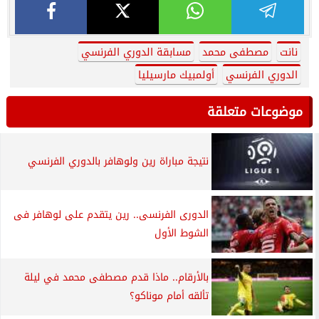
نانت
مصطفى محمد
مسابقة الدوري الفرنسي
الدوري الفرنسي
أولمبيك مارسيليا
موضوعات متعلقة
نتيجة مباراة رين ولوهافر بالدوري الفرنسي
الدورى الفرنسى.. رين يتقدم على لوهافر فى
الشوط الأول
بالأرقام.. ماذا قدم مصطفى محمد في ليلة
تألقه أمام موناكو؟