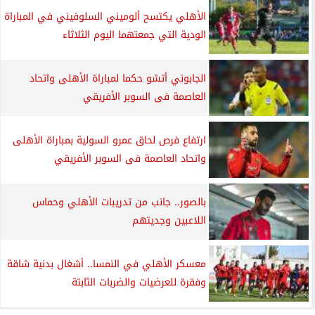
الأهلي يكتسح ألوميني السلوفيني في المباراة
الودية التي جمعتهما اليوم الثلاثاء
الجابوني أتشو حكما لمباراة الأهلى واتحاد
العاصمة فى السوبر الأفريقي
ارتفاع فرص لحاق عمرو السولية بمباراة الأهلى
واتحاد العاصمة فى السوبر الأفريقي
بالصور.. جانب من تدريبات الأهلي وحماس
اللاعبين وجديتهم
معسكر الأهلي في النمسا.. أشغال بدنية شاقة
وفقرة للعرضيات والضربات الثابتة