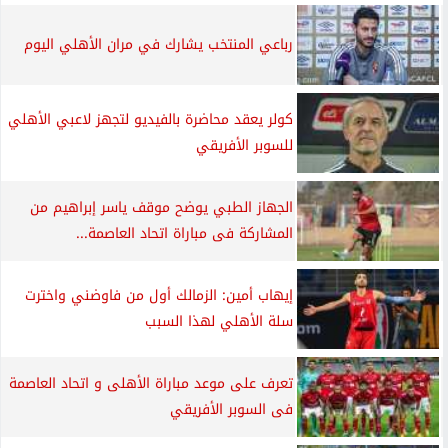
رباعي المنتخب يشارك في مران الأهلي اليوم
كولر يعقد محاضرة بالفيديو لتجهز لاعبي الأهلي
للسوبر الأفريقي
الجهاز الطبي يوضح موقف ياسر إبراهيم من
المشاركة فى مباراة اتحاد العاصمة...
إيهاب أمين: الزمالك أول من فاوضني واخترت
سلة الأهلي لهذا السبب
تعرف على موعد مباراة الأهلى و اتحاد العاصمة
فى السوبر الأفريقي