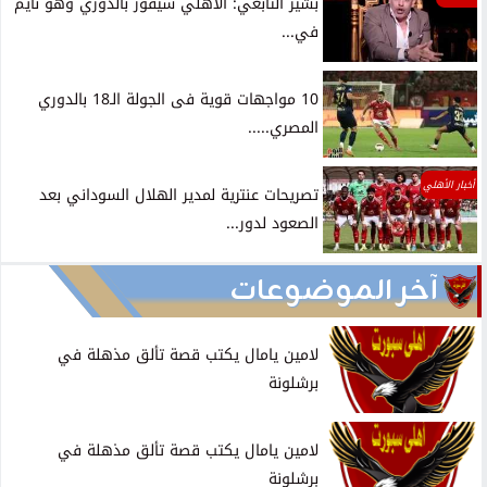
بشير التابعي: الأهلي سيفوز بالدوري وهو نايم
في...
10 مواجهات قوية فى الجولة الـ18 بالدوري
المصري.....
أخبار الأهلي
تصريحات عنترية لمدير الهلال السوداني بعد
الصعود لدور...
آخر الموضوعات
لامين يامال يكتب قصة تألق مذهلة في
برشلونة
لامين يامال يكتب قصة تألق مذهلة في
برشلونة