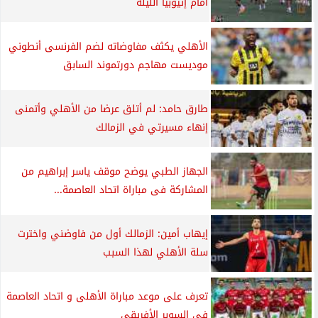
أمام إثيوبيا الليلة
الأهلي يكثف مفاوضاته لضم الفرنسى أنطوني
موديست مهاجم دورتموند السابق
طارق حامد: لم أتلق عرضا من الأهلي وأتمنى
إنهاء مسيرتي في الزمالك
الجهاز الطبي يوضح موقف ياسر إبراهيم من
المشاركة فى مباراة اتحاد العاصمة...
إيهاب أمين: الزمالك أول من فاوضني واخترت
سلة الأهلي لهذا السبب
تعرف على موعد مباراة الأهلى و اتحاد العاصمة
فى السوبر الأفريقي