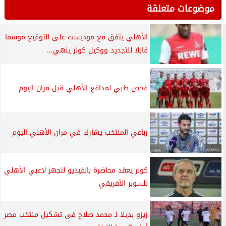
موضوعات متعلقة
الأهلي يتفق مع موديست على التوقيع موسما
قابلا للتجديد ووكيل كولر ينهي...
فحص طبي لمدافع الأهلي قبل مران اليوم
رباعي المنتخب يشارك في مران الأهلي اليوم
كولر يعقد محاضرة بالفيديو لتجهز لاعبي الأهلي
للسوبر الأفريقي
زيزو بديلا لـ محمد صلاح فى تشكيل منتخب مصر