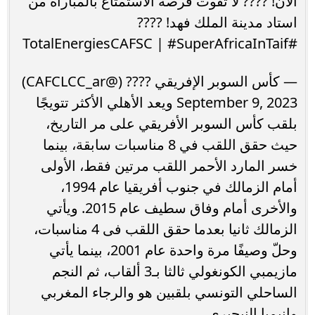
الآن! ???? لا تفوت فرصة الاستمتاع بالمباراة من
استاد مدينة الملك فهد! ????
#TotalEnergiesCAFSC | #SuperAfricaInTaif
— كأس السوبر الإفريقي ???? (@CAFCLCC_ar)
September 9, 2023 ويعد الأهلي الأكثر تتويجًا
بلقب كأس السوبر الأفريقي على مر التاريخ،
حيث حقق اللقب في 8 مناسبات سابقة، بينما
خسر المارد الأحمر اللقب مرتين فقط، الأولى
أمام الزمالك في جنوب أفريقيا عام 1994،
والأخرى أمام وفاق سطيف عام 2015. ويأتي
الزمالك ثانيا بعدما حقق اللقب فى 4 مناسبات،
وحلّ وصيفًا مرة واحدة عام 2001، بينما يأتي
مازيمبي الكونغولي ثالثا بـ3 ألقاب، ثم النجم
الساحلي التونسي بلقبين هو والرجاء المغربي
وإنيمبا النيجيري.