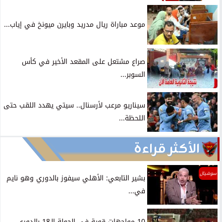
موعد مباراة ريال مدريد وبايرن ميونخ في إياب...
صراع مشتعل على المقعد الأخير في كأس
السوبر...
سيناريو مرعب لأرسنال.. سيتي يهدد اللقب حتى
اللحظة...
الأكثر قراءة
سوشيال
بشير التابعي: الأهلي سيفوز بالدوري وهو نايم
في...
10 مواجهات قوية فى الجولة الـ18 بالدوري