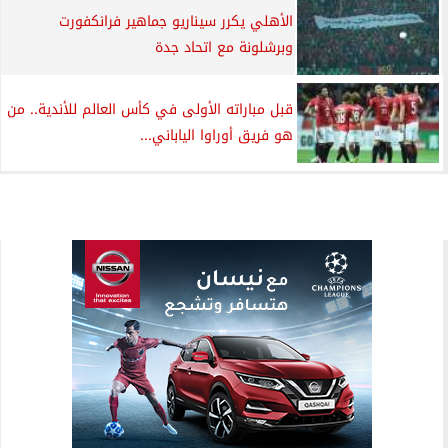
الأهلي يكرر سيناريو جماهير فرانكفورت
وبرشلونة مع اتحاد جدة
قبل مباراته الأولى في كأس العالم للأندية.. من
هو فريق أوراوا الياباني...