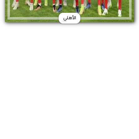
الأهلي
يعاني النادي الأهلي في مباراته اليوم الإثنين، التي
تجمعه بفريق فلومينينسي البرازيلي، ضمن
منافسات كأس العالم للأندية، العديد من الغيابات
التي تضرب صفوفه.
موعد مباراة الأهلي وفلومينينسي
بكأس العالم للأندية
يلتقي الفريق الأول لكرة القدم بالنادي الأهلي
بنظيره فريق فلومينينسي اليوم الإثنين، في تمام