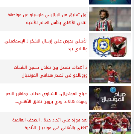
كرة عالمية
لامين يامال يكتب قصة تألق مذهلة في
برشلونة
لامين يامال يكتب قصة تألق مذهلة في
برشلونة
موعد مباراة ريال مدريد وبايرن ميونخ في إياب...
صراع مشتعل على المقعد الأخير في كأس
السوبر...