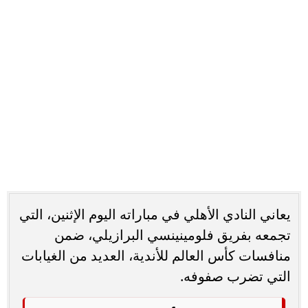
الساعة الثامنة مساء بتوقيت القاهرة، التاسعة
مساء بتوقيت مكة المكرمة، العاشرة بتوقيت أبو
ظبي.
وتستضيف أرضية ميدان ملعب الجوهرة المشعة،
المواجهة النارية بين الأهلي وفلومينينسي، ضمن
منافسات نصف نهائي كأس العالم للأندية.
وتستعرض "الطريق" في السطور
التالية غيابات الأهلي أمام
فلومينينسي البرازيلي، ببطولة
كأس العالم للأندية.
غيابات الأهلي أمام فلومينينسي