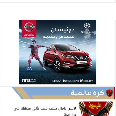
لامين يامال يكتب قصة تألق مذهلة في
برشلونة
لامين يامال يكتب قصة تألق مذهلة في
برشلونة
موعد مباراة الأهلي وبيراميدز في الدوري
والقناة الناقلة
موعد مباراة ريال مدريد وبايرن ميونخ في إياب...
صراع مشتعل على المقعد الأخير في كأس
السوبر...