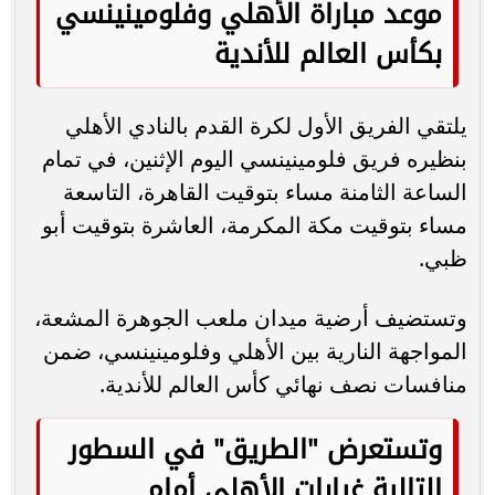
اليوم في مونديال الأندية
يغيب عن صفوف المارد الأحمر في مباراة
فلومينينسى البرازيلي اليوم، كلا من، أنتوني
موديست للإيقاف، رضا سليم وأحمد عبد القادر
ومحمد الضاوي كريستو للإصابة، صلاح محسن
وكريم نيدفيد ومحمود متولي ومصطفى مخلوف
ومحمد زعلوك لأسباب فنية.
28 لاعبا في رحلة السعودية
لبطولة كأس العالم للأندية
تم اصطحاب 28 لاعبا في رحلة السعودية التي
يخوض خلالها الفريق بطولة كأس العالم للأندية،