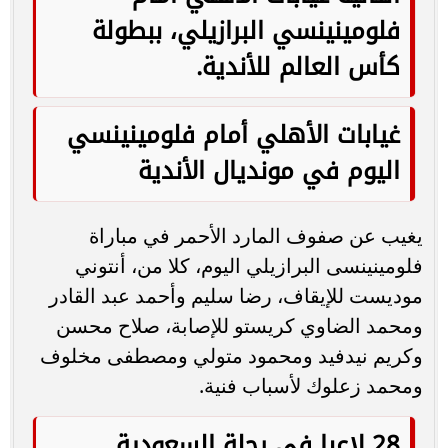
وذلك رغم أن القائمة التي ستُشارك في البطولة
تضم 23 لاعبا فقط.
القائمة النهائية للأهلي في
مونديال الأندية
في حراسة المرمى: محمد الشناوي، مصطفى
شوبير، حمزة علاء.
خط الدفاع: علي معلول، كريم الدبيس، ياسر
إبراهيم، رامي ربيعة، محمد عبد المنعم، خالد عبد
الفتاح، محمد هاني، أكرم توفيق.
وسط الملعب: عمرو السولية، أليو ديانج، مروان
عطية، إمام عاشور، أحمد نبيل كوكا، محمد مجدي