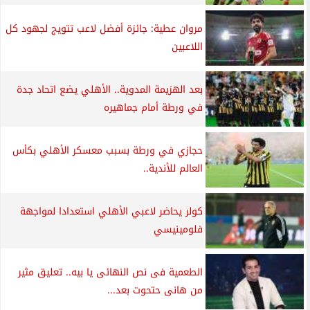
سيناريو مرعب لأرسنال.. سيتي يهدد اللقب حتى
اللحظة...
الأكثر قراءة
سوشيال
بشير التابعي: الأهلي سيفوز بالدوري وهو نايم
في...
10 مواجهات قوية فى الجولة الـ18 بالدوري
المصري.....
أخبار الأهلي
تصريحات عنترية لمدير الهلال السوداني بعد
الصعود لدور...
آخر الموضوعات