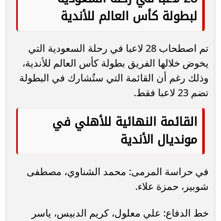
أفشة.
الهجوم: بيرسي تاو، طاهر محمد طاهر، كريم
فؤاد، حسين الشحات، كهربا، موديست.
عاجل.. الأهلي ينافس مانشستر سيتي وبرشلونة
على جائزة الأفضل في العالم
الأهلي
فلومينينسي
موعد مباراة الأهلي و فلومينينسي
القنوات الناقلة
كأس العالم للأندية
غيابات الأهلي أمام فلومينينسي
موضوعات متعلقة