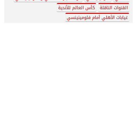
صباح المونديال.. الشناوي مطلب جماهير النصر
وعودة هالاند ودي بروين تقلق الأهلي...
بعد فوزه على اتحاد جدة.. الصحف العالمية
تتغنى بالأهلي فى مونديال الأندية
مروان عطية: جائزة أفضل لاعب تتويج لجهود كل
اللاعبين ‏
بعد الهزيمة المدوية.. الأهلي يضع اتحاد جدة
في ورطة أمام جماهيره
حجازي في ورطة بسبب معسكر الأهلي بكأس
العالم للأندية..
كولر يحاضر لاعبي الأهلي استعدادا لمواجهة