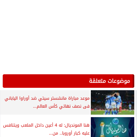
فلومينيسي
الطعمية فى نص النهائى يا بيه.. تعليق مثير
من هانى حتحوت بعد...