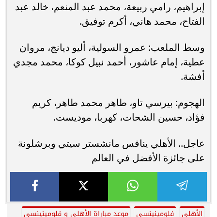
موعد مباراة مانشستر سيتي ضد أوراوا الياباني
فى نصف نهائي كأس العالم...
هنا المونديال: له 4 أعين داخل الملعب ويتنافس
عليه كبار أوروبا.. من...
أول تعليق من البرازيلي مارسيلو عن مواجهة
النادي الأهلي بكأس العالم للأندية
الأهلي يحرص على إرسال الشكر لـ الإسماعيلي..
والنادي يرد
3 أهداف تفصل بين تعادل حسين الشحات
ورونالدو فى تصدر هدافي المونديال