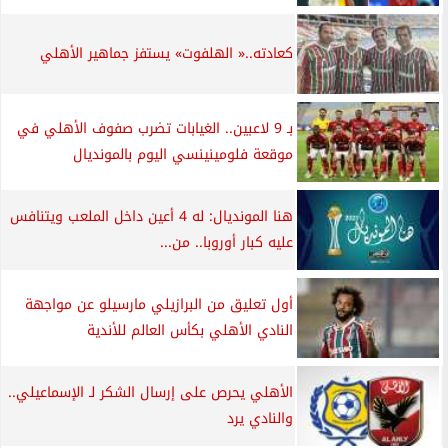
كعادته..« الهلفوت» يستفز جماهير الأهلي
بـ 9 لاعبين.. الغيابات تضرب صفوف الأهلي في
موقعة فلومينينسي اليوم بالمونديال
هنا المونديال: له 4 أعين داخل الملعب ويتنافس
عليه كبار أوروبا.. من...
أول تعليق من البرازيلي مارسيلو عن مواجهة
النادي الأهلي بكأس العالم للأندية
الأهلي يحرص على إرسال الشكر لـ الإسماعيلي..
والنادي يرد