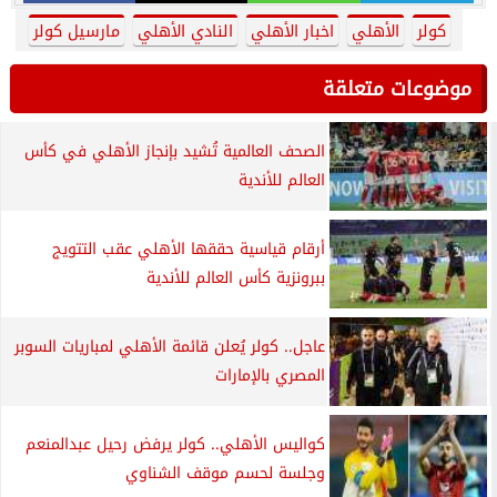
كولر
الأهلي
اخبار الأهلي
النادي الأهلي
مارسيل كولر
موضوعات متعلقة
الصحف العالمية تُشيد بإنجاز الأهلي في كأس
العالم للأندية
أرقام قياسية حققها الأهلي عقب التتويج
ببرونزية كأس العالم للأندية
عاجل.. كولر يُعلن قائمة الأهلي لمباريات السوبر
المصري بالإمارات
كواليس الأهلي.. كولر يرفض رحيل عبدالمنعم
وجلسة لحسم موقف الشناوي