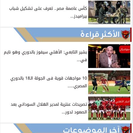
كأس عاصمة مصر.. تعرف على تشكيل شباب
بيراميدز...
الأكثر قراءة
سوشيال
بشير التابعي: الأهلي سيفوز بالدوري وهو نايم
في...
10 مواجهات قوية فى الجولة الـ18 بالدوري
المصري.....
أخبار الأهلي
تصريحات عنترية لمدير الهلال السوداني بعد
الصعود لدور...
آخر الموضوعات