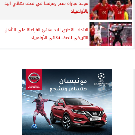
موعد مباراة مصر وفرنسا في نصف نهائي اليد
بالأولمبياد
الاتحاد القطرى لليد يهنئ الفراعنة على التأهل
التاريخى لنصف نهائى الأولمبياد