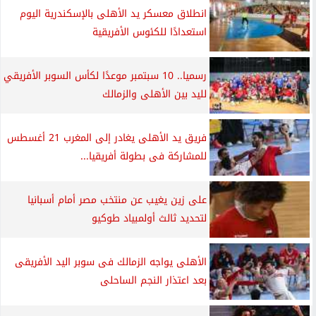
انطلاق معسكر يد الأهلى بالإسكندرية اليوم
استعدادًا للكئوس الأفريقية
رسميا.. 10 سبتمبر موعدًا لكأس السوبر الأفريقي
لليد بين الأهلى والزمالك
فريق يد الأهلى يغادر إلى المغرب 21 أغسطس
للمشاركة فى بطولة أفريقيا...
على زين يغيب عن منتخب مصر أمام أسبانيا
لتحديد ثالث أولمبياد طوكيو
الأهلى يواجه الزمالك فى سوبر اليد الأفريقى
بعد اعتذار النجم الساحلى