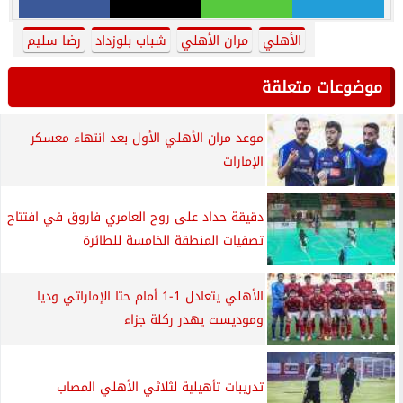
الأهلي
مران الأهلي
شباب بلوزداد
رضا سليم
موضوعات متعلقة
موعد مران الأهلي الأول بعد انتهاء معسكر
الإمارات
دقيقة حداد على روح العامري فاروق في افتتاح
تصفيات المنطقة الخامسة للطائرة
الأهلي يتعادل 1-1 أمام حتا الإماراتي وديا
وموديست يهدر ركلة جزاء
تدريبات تأهيلية لثلاثي الأهلي المصاب