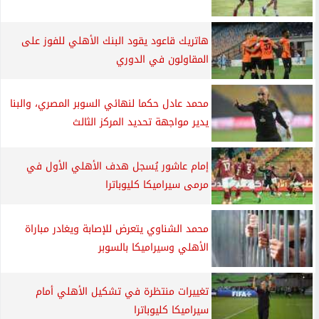
هاتريك قاعود يقود البنك الأهلي للفوز على
المقاولون في الدوري
محمد عادل حكما لنهائي السوبر المصري، والبنا
يدير مواجهة تحديد المركز الثالث
إمام عاشور يُسجل هدف الأهلي الأول في
مرمى سيراميكا كليوباترا
محمد الشناوي يتعرض للإصابة ويغادر مباراة
الأهلي وسيراميكا بالسوبر
تغييرات منتظرة في تشكيل الأهلي أمام
سيراميكا كليوباترا