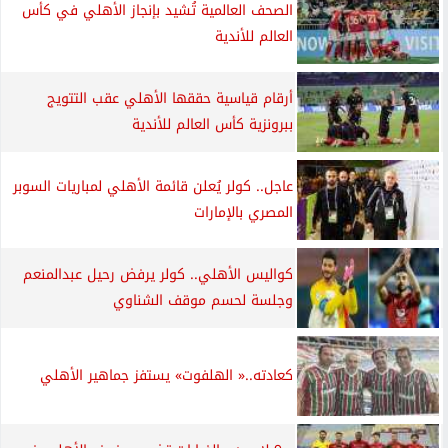
الصحف العالمية تُشيد بإنجاز الأهلي في كأس
العالم للأندية
أرقام قياسية حققها الأهلي عقب التتويج
ببرونزية كأس العالم للأندية
عاجل.. كولر يُعلن قائمة الأهلي لمباريات السوبر
المصري بالإمارات
كواليس الأهلي.. كولر يرفض رحيل عبدالمنعم
وجلسة لحسم موقف الشناوي
كعادته..« الهلفوت» يستفز جماهير الأهلي