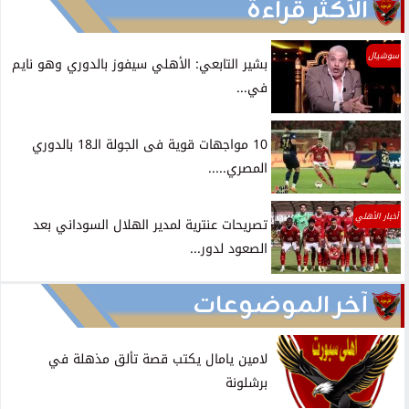
الأكثر قراءة
سوشيال
بشير التابعي: الأهلي سيفوز بالدوري وهو نايم
في...
10 مواجهات قوية فى الجولة الـ18 بالدوري
المصري.....
أخبار الأهلي
تصريحات عنترية لمدير الهلال السوداني بعد
الصعود لدور...
آخر الموضوعات
لامين يامال يكتب قصة تألق مذهلة في
برشلونة