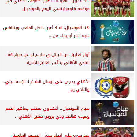
بـ 9 لاعبين.. الغيابات تضرب صفوف الأهلي في
موقعة فلومينينسي اليوم بالمونديال
هنا المونديال: له 4 أعين داخل الملعب ويتنافس
عليه كبار أوروبا.. من...
أول تعليق من البرازيلي مارسيلو عن مواجهة
النادي الأهلي بكأس العالم للأندية
الأهلي يحرص على إرسال الشكر لـ الإسماعيلي..
والنادي يرد
صباح المونديال.. الشناوي مطلب جماهير النصر
وعودة هالاند ودي بروين تقلق الأهلي...
بعد فوزه على اتحاد جدة.. الصحف العالمية