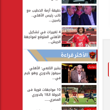
حقيقة أزمة الخطيب مع
نائب رئيس الأهلي..
ياسين...
4 تغييرات في تشكيل
الأهلي المتوقع لمواجهة
الجيش...
الأكثر قراءة
سوشيال
بشير التابعي: الأهلي
سيفوز بالدوري وهو نايم
في...
10 مواجهات قوية فى
الجولة الـ18 بالدوري
المصري.....