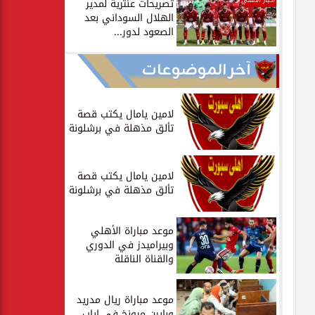
أخبار الأهلي
تصريحات عنترية لمدير
الهلال السوداني بعد
الصعود لدور...
آخر الموضوعات
لامين يامال يكتب قصة
تألق مذهلة في برشلونة
لامين يامال يكتب قصة
تألق مذهلة في برشلونة
موعد مباراة الأهلي
وبيراميدز في الدوري
والقناة الناقلة
موعد مباراة ريال مدريد
وبايرن ميونخ في إياب...