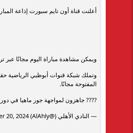
أعلنت قناة أون تايم سبورت إذاعة المباراة عبر قناة ONTIME SPORTS HD1
ويمكن مشاهدة مباراة اليوم مجانًا عبر تردد قناة MBC مصر2
المفتوحة مجانًا.
???? جاهزون لمواجهة جور ماهيا في دوري الأبطال ???? ME947
— ‏النادي الأهلي (@AlAhly) September 20, 2024