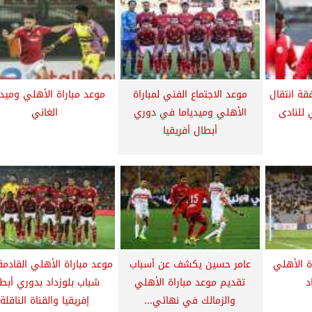
ة انتقال
موعد الاجتماع الفني لمباراة
موعد مباراة الأهلي وميدي
 للنادى
الأهلي وميدياما في دوري
الغاني
أبطال أفريقيا
اة الأهلي
عامر حسين يكشف عن أسباب
موعد مباراة الأهلي القادمة
د
تقديم موعد مباراة الأهلي
شباب بلوزداد بدوري أبط
والزمالك في نهائي...
إفريقيا والقناة الناقلة