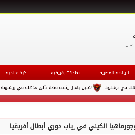
لأهلي
الرياضة المصرية
بطولات إفريقية
كرة عالمية
ونة
لامين يامال يكتب قصة تألق مذهلة في برشلونة
صراع م
جورماهيا الكيني في إياب دوري أبطال أفريقيا