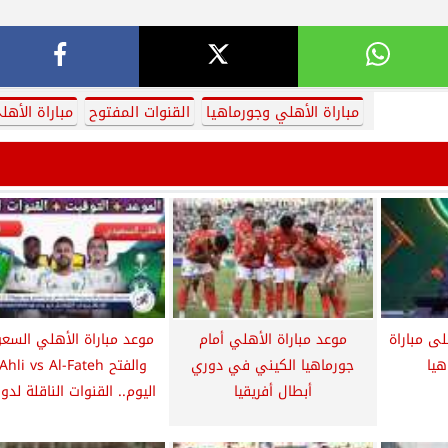
مباراة الأهلي وجورماهيا
القنوات المفتوح
مباراة الأهل
ى مباراة
موعد مباراة الأهلي أمام
موعد مباراة الأهلي السع
هيا
جورماهيا الكيني في دوري
والفتح Ahli vs Al-Fateh
أبطال أفريقيا
اليوم.. القنوات الناقلة لدور