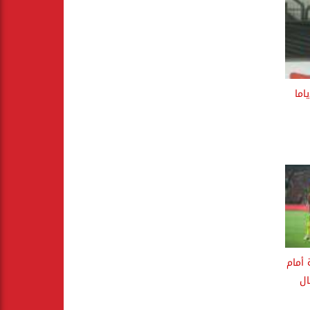
اما
 أمام
ال