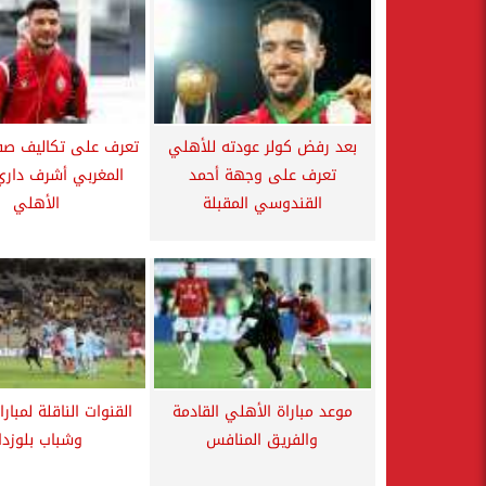
بعد رفض كولر عودته للأهلي
تعرف على تكاليف صفق
تعرف على وجهة أحمد
المغربي أشرف داري
القندوسي المقبلة
الأهلي
موعد مباراة الأهلي القادمة
القنوات الناقلة لمبار
والفريق المنافس
وشباب بلوزدا