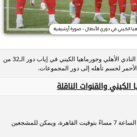
هيا الكيني في دوري الأبطال - صورة أرشيفية
يشهد مساء اليوم مواجهة نارية تجمع بين النادي الأهلي وجورماهيا الكيني في إياب دور الـ32 من
لأحمر لحسم تأهله إلى دور المجموعات.
 الكيني والقنوات الناقلة
وستنطلق صافرة بداية المباراة في تمام الساعة 7 مساءً بتوقيت القاهرة، ويمكن للمشجعين