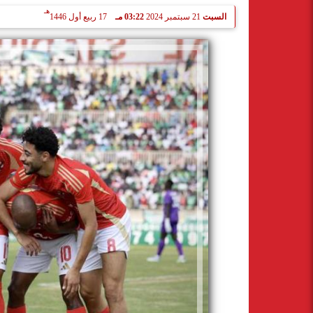
هـ
السبت
21 سبتمبر 2024
03:22 مـ
17 ربيع أول 1446