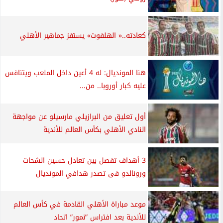
كعادته..« الهلفوت» يستفز جماهير الأهلي
هنا المونديال: له 4 أعين داخل الملعب ويتنافس
عليه كبار أوروبا.. من...
أول تعليق من البرازيلي مارسيلو عن مواجهة
النادي الأهلي بكأس العالم للأندية
3 أهداف تفصل بين تعادل حسين الشحات
ورونالدو فى تصدر هدافي المونديال
موعد مباراة الأهلي القادمة في كأس العالم
للأندية بعد افتراس ”نمور” اتحاد