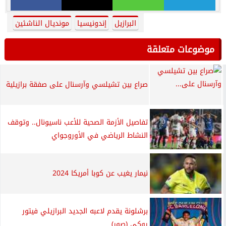
البرازيل
إندونيسيا
مونديال الناشئين
موضوعات متعلقة
صراع بين تشيلسي وآرسنال على صفقة برازيلية
تفاصيل الأزمة الصحية للأعب ناسيونال.. وتوقف
النشاط الرياضي في الأوروجواي
نيمار يغيب عن كوبا أمريكا 2024
برشلونة يقدم لاعبه الجديد البرازيلي فيتور
روكي (صور)