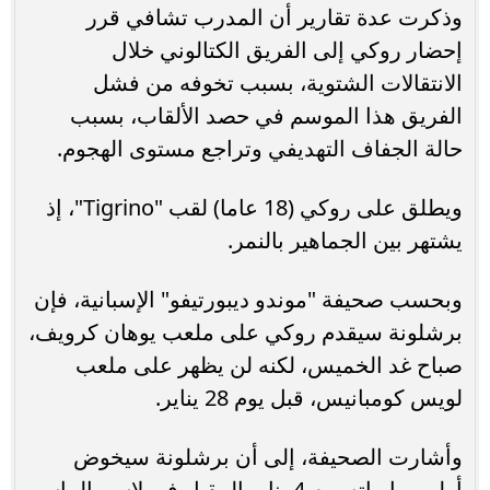
وذكرت عدة تقارير أن المدرب تشافي قرر
إحضار روكي إلى الفريق الكتالوني خلال
الانتقالات الشتوية، بسبب تخوفه من فشل
الفريق هذا الموسم في حصد الألقاب، بسبب
حالة الجفاف التهديفي وتراجع مستوى الهجوم.
ويطلق على روكي (18 عاما) لقب "Tigrino"، إذ
يشتهر بين الجماهير بالنمر.
وبحسب صحيفة "موندو ديبورتيفو" الإسبانية، فإن
برشلونة سيقدم روكي على ملعب يوهان كرويف،
صباح غد الخميس، لكنه لن يظهر على ملعب
لويس كومبانيس، قبل يوم 28 يناير.
وأشارت الصحيفة، إلى أن برشلونة سيخوض
أولى مبارياته يوم 4 يناير المقبل في لاس بالماس،