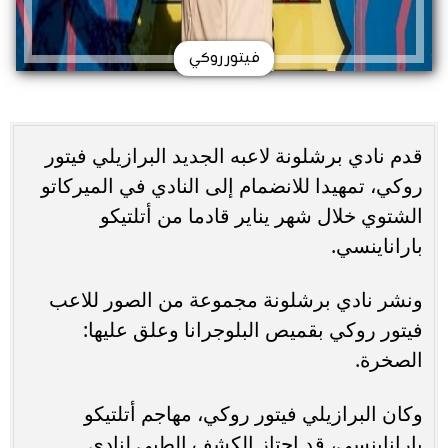
فيتور روكي
قدم نادي برشلونة لاعبه الجديد البرازيلي فيتور
روكي، تمهيدا للانضمام إلى النادي في الميركاتو
الشتوي خلال شهر يناير قادما من أتلتيكو
باراناينسي.
ونشر نادي برشلونة مجموعة من الصور للاعب
فيتور روكي بقميص البلوجرانا وعلق عليها:
الصخرة.
وكان البرازيلي فيتور روكي، مهاجم أتلتيكو
باراناينسي، قد اجتاز الكشف الطبي لنادي