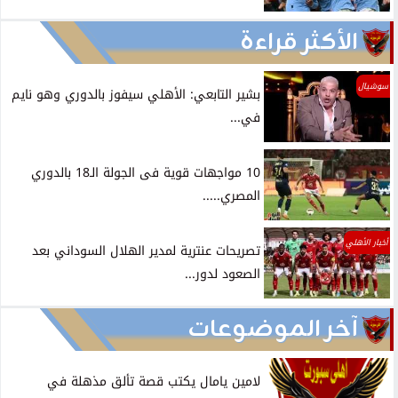
الأكثر قراءة
سوشيال
بشير التابعي: الأهلي سيفوز بالدوري وهو نايم
في...
10 مواجهات قوية فى الجولة الـ18 بالدوري
المصري.....
أخبار الأهلي
تصريحات عنترية لمدير الهلال السوداني بعد
الصعود لدور...
آخر الموضوعات
لامين يامال يكتب قصة تألق مذهلة في