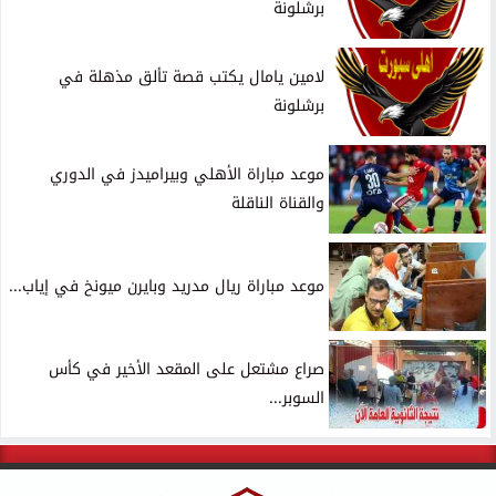
برشلونة
لامين يامال يكتب قصة تألق مذهلة في
برشلونة
موعد مباراة الأهلي وبيراميدز في الدوري
والقناة الناقلة
موعد مباراة ريال مدريد وبايرن ميونخ في إياب...
صراع مشتعل على المقعد الأخير في كأس
السوبر...