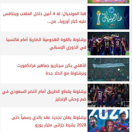
هنا المونديال: له 4 أعين داخل الملعب ويتنافس
عليه كبار أوروبا.. من...
برشلونة بالقوة الهجومية الضاربة أمام فالنسيا
في الدوري الإسباني
الأهلي يكرر سيناريو جماهير فرانكفورت
وبرشلونة مع اتحاد جدة
برشلونة يقطع الطريق أمام النصر السعودي في
ضم وحش الإنجليز
برشلونة يعلن تجديد عقد بالدي رسمياً حتى
2028 بشرط جزائى مليار يورو