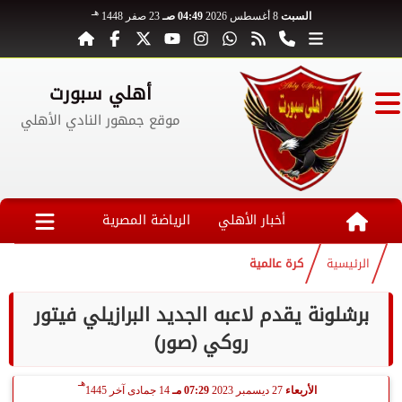
هـ
السبت
8 أغسطس 2026
04:49 صـ
23 صفر 1448
أهلي سبورت
موقع جمهور النادي الأهلي
أخبار الأهلي
الرياضة المصرية
الرئيسية
كرة عالمية
برشلونة يقدم لاعبه الجديد البرازيلي فيتور
روكي (صور)
هـ
الأربعاء
27 ديسمبر 2023
07:29 مـ
14 جمادى آخر 1445