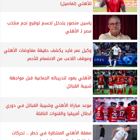
للأهلي (تفاصيل)
ياسين منصور يتدخل لحسم توقيع نجم منتخب
مصر لـ الأهلي
وكيل عمر فايد يكشف حقيقة مفاوضات الأهلي
وموقف اللاعب من الانضمام للأحمر
الأهلي يعود لتدريباته الجماعية قبل مواجهة
شبيبة القبائل
موعد مباراة الأهلي وشبيبة القبائل في دوري
أبطال أفريقيا والقنوات الناقلة
صفقة الأهلي المنتظرة في خطر .. تحركات