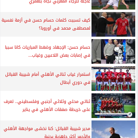
عاجلة للرجاء المغربي تجاه بلعمري
كيف تسببت كلمات حسام حسن في أزمة نفسية
لمصطفى محمد في أوروبا؟
حسام حسن:⁠ الإجهاد وضغط المباريات كانا سببا
في إصابات بعض اللاعبين وغياب...
استمرار غياب ثنائي الأهلي أمام شبيبة القبائل
في دوري أبطال
ثنائي محلي وثلاثي أجنبي وفلسطيني.. تعرف
على خريطة صفقات الأهلي في يناير
مدير شبيبة القبائل: كنا نخشى مواجهة الأهلي
والأحمر أكثر جاهزية بدنية