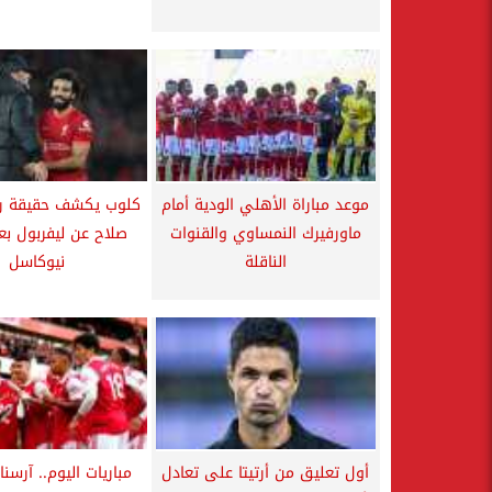
موعد مباراة الأهلي الودية أمام
كلوب يكشف حقيقة ر
ماورفيرك النمساوي والقنوات
صلاح عن ليفربول بعد
الناقلة
نيوكاسل
أول تعليق من أرتيتا على تعادل
مباريات اليوم.. آرسن