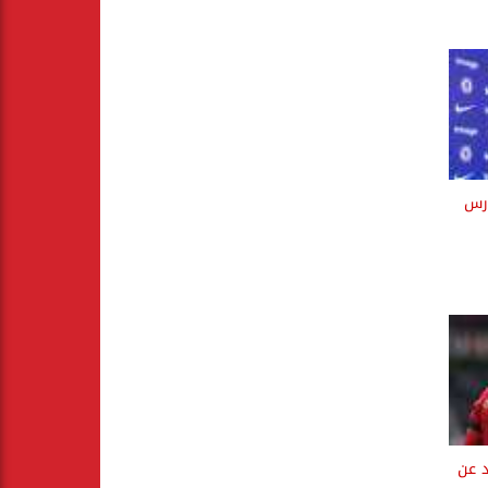
رس
د عن