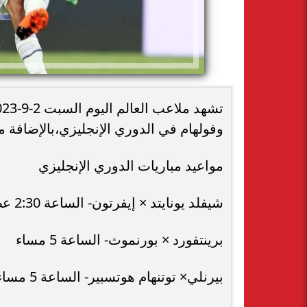
وفولهام في الدوري الإنجليزي،بالإضافة م
مواعيد مباريات الدوري الإنجليزي
شيفلد يونايتد × إيفرتون- الساعة 2:30 عصرا
برينتفورد × بورنموث- الساعة 5 مساء
بيرنلي× توتنهام هوتسبير- الساعة 5 مساء على قناة beIN Sports 3 HD Premium