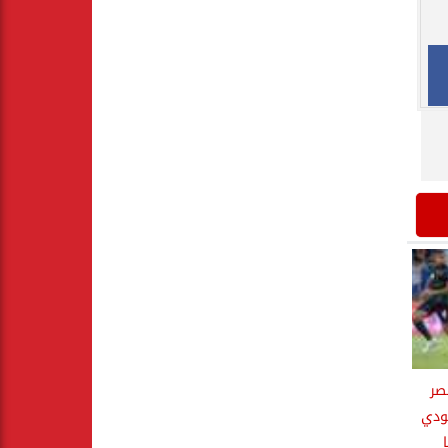
نصر
ودي