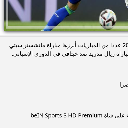
تشهد ملاعب العالم اليوم السبت 2-9-2023 عددا من المباريات أبرزها مباراة مانشستر سيتي
باراة ريال مدريد ضد خيتافي فى الدورى الإسبانى.