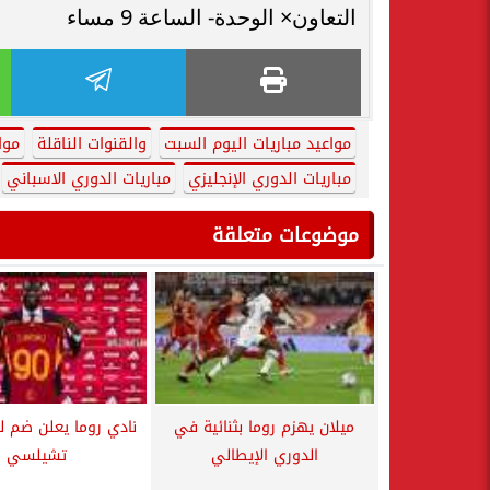
التعاون× الوحدة- الساعة 9 مساء
مواعيد مباريات اليوم السبت
والقنوات الناقلة
موا
مباريات الدوري الإنجليزي
مباريات الدوري الاسباني
موضوعات متعلقة
ميلان يهزم روما بثنائية في
نادي روما يعلن ضم ل
الدوري الإيطالي
تشيلسي