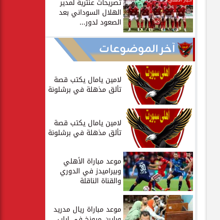
أخبار الأهلي
تصريحات عنترية لمدير
الهلال السوداني بعد
الصعود لدور...
آخر الموضوعات
لامين يامال يكتب قصة
تألق مذهلة في برشلونة
لامين يامال يكتب قصة
تألق مذهلة في برشلونة
موعد مباراة الأهلي
وبيراميدز في الدوري
والقناة الناقلة
موعد مباراة ريال مدريد
وبايرن ميونخ في إياب...