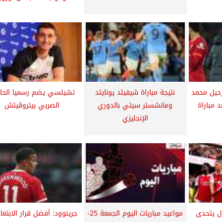
حيل محمد
نتيجة مباراة شيفيلد يونايتد
تشيلسي يضم رسميا الحا
 مباراة
ومانشستر سيتي بالدوري
الصربي بيتروڤيتش
الإنجليزي
ال يتحدى
مواعيد مباريات اليوم الجمعة 25-
جرينوود: أفضل قرار الابتعا