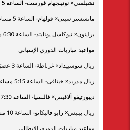
تشيلسي× نوتينجهام فورست- الساعة 5 مساء على قناة beIN Sports 2 HD Premium
مانشستر سيتى× فولهام- الساعة 5 مساء على قناة beIN Sports 1 HD Premium
برايتون× نيوكاسل يونايتد- الساعة 6:30 مساء على قناة beIN Sports 1 HD Premium
مواعيد مباريات الدوري الإسباني
ريال سوسييداد× غرناطة- الساعة 3 عصرًا
ريال مدريد× خيتافى- الساعة 5:15 مساء على قناة beIN Sports HD 1
ديبورتيفو ألافيس× فالنسيا- الساعة 7:30 مساء
ريال بيتيس× رايو فاليكانو- الساعة 10 مساء
مواعيد مباريات الدوري الإيطالي