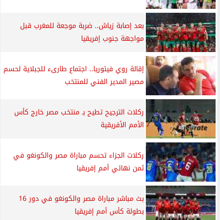
بعد إصابة زياش.. ضربة موجعة للمغرب قبل
مواجهة جنوب إفريقيا
إقالة روي فيتوريا.. اجتماع طارىء للجبلاية لحسم
مصير المدير الفني للمنتخب
ركلات الترجيح تطيح بـ منتخب مصر خارج كأس
الأمم الأفريقية
ركلات الجزاء تحسم مباراة مصر والكونغو في
ثمن نهائي أمم إفريقيا
بث مباشر مباراة مصر والكونغو في دور 16
بطولة كأس أمم إفريقيا