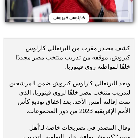
كارلوس كيروش
كشف مصدر مقرب من البرتغالي كارلوس
كيروش، موقفه من تدريب منتخب مصر مجددًا
خلفًا لمواطنه روي فيتوريا.
ويعد البرتغالي كارلوس كيروش ضمن المرشحين
لتدريب منتخب مصر خلفًا لروي فيتوريا، الذي
تمت إقالته أمس الأحد، بعد إخفاق توديع كأس
الأمم الإفريقية 2023 من دور المجموعات.
وقال المصدر في تصريحات خاصة لـ'أهل
مصر':'كيروش يوافق على التفاوض لتدريب