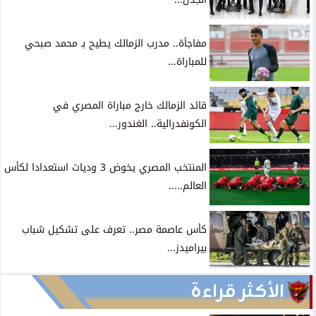
مفاجأة.. مدرب الزمالك يطيح بـ محمد صبحي
للمباراة...
قائد الزمالك خارج مباراة المصري في
الكونفدرالية.. الغندور...
المنتخب المصري يخوض 3 وديات استعدادا لكأس
العالم.....
كأس عاصمة مصر.. تعرف على تشكيل شباب
بيراميدز...
الأكثر قراءة