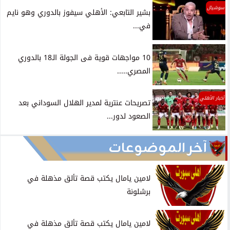
سوشيال
بشير التابعي: الأهلي سيفوز بالدوري وهو نايم
في...
10 مواجهات قوية فى الجولة الـ18 بالدوري
المصري.....
أخبار الأهلي
تصريحات عنترية لمدير الهلال السوداني بعد
الصعود لدور...
آخر الموضوعات
لامين يامال يكتب قصة تألق مذهلة في
برشلونة
لامين يامال يكتب قصة تألق مذهلة في