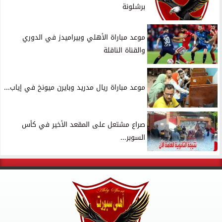
برشلونة
موعد مباراة الأهلي وبيراميدز في الدوري
والقناة الناقلة
موعد مباراة ريال مدريد وبايرن ميونخ في إياب...
صراع مشتعل على المقعد الأخير في كأس
السوبر...