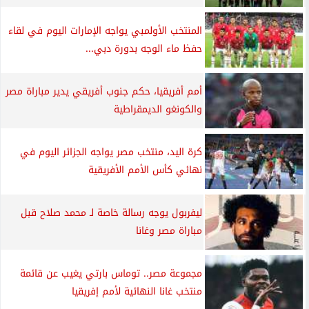
المنتخب الأولمبي يواجه الإمارات اليوم في لقاء
حفظ ماء الوجه بدورة دبي...
أمم أفريقيا، حكم جنوب أفريقي يدير مباراة مصر
والكونغو الديمقراطية
كرة اليد، منتخب مصر يواجه الجزائر اليوم في
نهائي كأس الأمم الأفريقية
ليفربول يوجه رسالة خاصة لـ محمد صلاح قبل
مباراة مصر وغانا
مجموعة مصر.. توماس بارتي يغيب عن قائمة
منتخب غانا النهائية لأمم إفريقيا